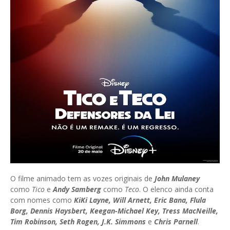
O filme animado tem as vozes originais de
John Mulaney
como
Tico
e
Andy Samberg
como
Teco
. O elenco ainda conta
com nomes como
KiKi Layne, Will Arnett, Eric Bana, Flula
Borg, Dennis Haysbert, Keegan-Michael Key, Tress MacNeille,
Tim Robinson, Seth Rogen, J.K. Simmons
e
Chris Parnell
.