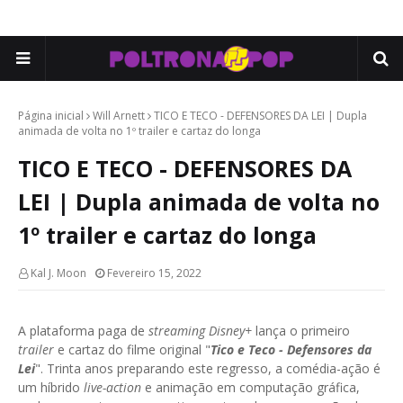
Página inicial
Will Arnett
TICO E TECO - DEFENSORES DA LEI | Dupla
animada de volta no 1º trailer e cartaz do longa
TICO E TECO - DEFENSORES DA
LEI | Dupla animada de volta no
1º trailer e cartaz do longa
Kal J. Moon
Fevereiro 15, 2022
A plataforma paga de
streaming Disney+
lança o primeiro
trailer
e cartaz do filme original "
Tico e Teco - Defensores da
Lei
". Trinta anos preparando este regresso, a comédia-ação é
um híbrido
live-action
e animação em computação gráfica,