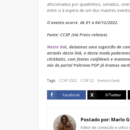
aficcionados por quadrinhos, seriados, cin
entre si à espera de um dos maiores event
O evento ocorre de 01 a 04/12/2022
.
Fonte: CCXP (via Press-release)
Neste link
, deixamos uma sugestão de com
através deste link, e deste modo poderem
clickbaits, com fontes confiáveis e manten
nós do portal Poltrona POP já éramos nerds
Tags:
CCXP 2022
CCXP 22
Eventos Geek
Facebook
Postado por:
Marlo G
Editor de conteúdo e crítico