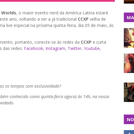
 Worlds
, o maior evento nerd da América Latina estará
MA
ste ano, voltando a ser a já tradicional
CCXP
velha de
 uma live especial na próxima quinta-feira, dia 05 de maio, às
o evento, portanto, conecte-se às redes da
CCXP
e curta
ks das redes:
Facebook
,
Instagram
,
Twitter
,
Youtube
,
dos
os tempos com exclusividade?
ambém conhecido como quinta-feira agora) às 14h, na nossa
nvidado.
NO