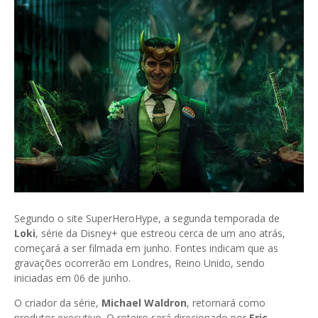
Segundo o site SuperHeroHype, a segunda temporada de
Loki
, série da Disney+ que estreou cerca de um ano atrás,
começará a ser filmada em junho. Fontes indicam que as
gravações ocorrerão em Londres, Reino Unido, sendo
iniciadas em 06 de junho.
O criador da série,
Michael Waldron
, retornará como
produtor executivo. O roteiro será direcionado por
Eric