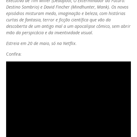
executiva de Tim Miller (Deadpool, O Exterminador do Futuro:
Destino Sombrio) e David Fincher (Mindhunter, Mank). Os novos
episódios misturam medo, imaginação e beleza, com histórias
curtas de fantasia, terror e ficção científica que vão da
descoberta de um antigo mal a um apocalipse cômico, sem abrir
mão da perspicácia e da inventividade visual.
Estreia em 20 de maio, só na Netflix
.
Confira: