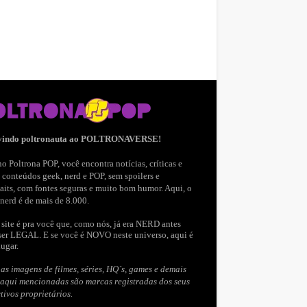
vindo poltronauta ao POLTRONAVERSE!
o Poltrona POP, você encontra notícias, críticas e
 conteúdos geek, nerd e POP, sem spoilers e
aits, com fontes seguras e muito bom humor. Aqui, o
nerd é de mais de 8.000.
site é pra você que, como nós, já era NERD antes
ser LEGAL. E se você é NOVO neste universo, aqui é
lugar.
as imagens de filmes, séries, HQ´s, games e demais
 aqui mencionadas são marcas registradas dos seus
tivos proprietários.