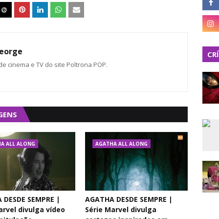
eorge
CR
 de cinema e TV do site Poltrona POP.
GENS
A ALL ALONG
AGATHA ALL ALONG
 DESDE SEMPRE |
AGATHA DESDE SEMPRE |
arvel divulga vídeo
Série Marvel divulga