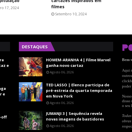
pitulação
cartazes inspirados em
filmes
ro 17, 2024
Setembro 10, 2024
DESTAQUES
ra
HOMEM-ARANHA 4 | Filme Marvel
Bem-
taz e
ganha novo cartaz
Aqui n
Agosto 06, 2026
outros
clickb
TED LASSO | Elenco participa de
poder 
nga
pré-estreia da quarta temporada
r e
em Nova York
Nosso 
disso 
Agosto 06, 2026
o seu 
JUMANJI 3 | Sequência revela
Todas 
-off
novas imagens de bastidores
obras
Agosto 06, 2026
respec