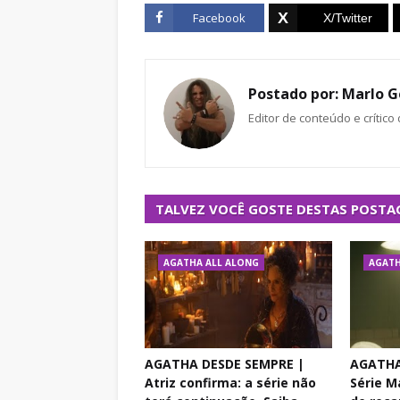
Facebook
Postado por:
Marlo G
Editor de conteúdo e crítico
TALVEZ VOCÊ GOSTE DESTAS POSTA
AGATHA ALL ALONG
AGATH
AGATHA DESDE SEMPRE |
AGATHA
Atriz confirma: a série não
Série M