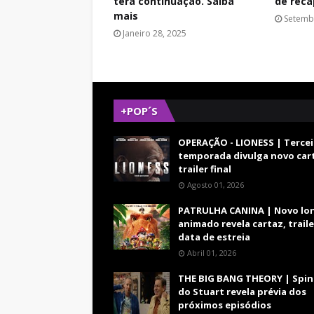
terá continuação. Saiba
de reca
mais
Setemb
Janeiro 28, 2025
+POP´S
OPERAÇÃO - LIONESS | Tercei
temporada divulga novo car
trailer final
Agosto 01, 2026
PATRULHA CANINA | Novo lo
animado revela cartaz, traile
data de estreia
Abril 01, 2026
THE BIG BANG THEORY | Spin
do Stuart revela prévia dos
próximos episódios