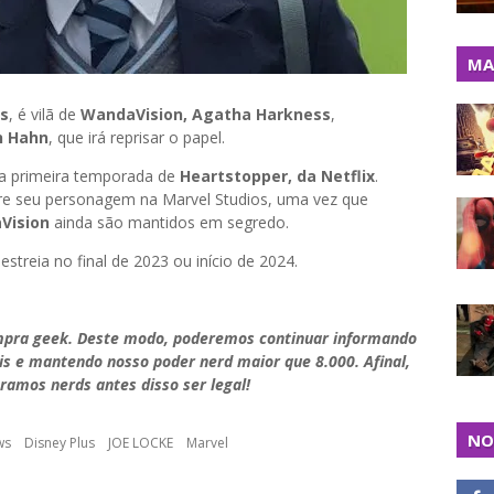
MA
os
, é vilã de
WandaVision, Agatha Harkness
,
n Hahn
, que irá reprisar o papel.
na primeira temporada de
Heartstopper, da Netflix
.
re seu personagem na Marvel Studios, uma vez que
Vision
ainda são mantidos em segredo.
streia no final de 2023 ou início de 2024.
mpra geek. Deste modo, poderemos continuar informando
is e mantendo nosso poder nerd maior que 8.000. Afinal,
ramos nerds antes disso ser legal!
NO
ws
Disney Plus
JOE LOCKE
Marvel