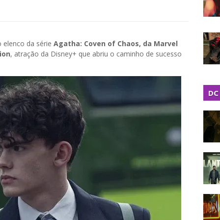
o elenco da série
Agatha: Coven of Chaos, da Marvel
ion
, atração da Disney+ que abriu o caminho de sucesso
DC