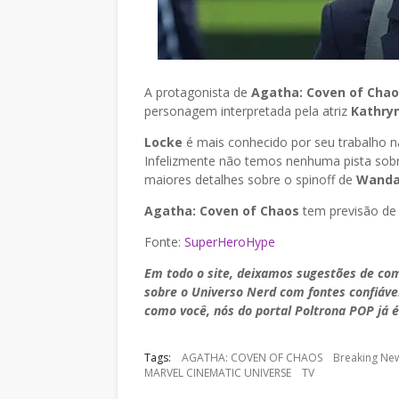
A protagonista de
Agatha: Coven of Cha
personagem interpretada pela atriz
Kathry
Locke
é mais conhecido por seu trabalho 
Infelizmente não temos nenhuma pista sob
maiores detalhes sobre o spinoff de
Wanda
Agatha: Coven of Chaos
tem previsão de e
Fonte:
SuperHeroHype
Em todo o site, deixamos sugestões de co
sobre o Universo Nerd com fontes confiáve
como você, nós do portal Poltrona POP já é
Tags:
AGATHA: COVEN OF CHAOS
Breaking Ne
MARVEL CINEMATIC UNIVERSE
TV