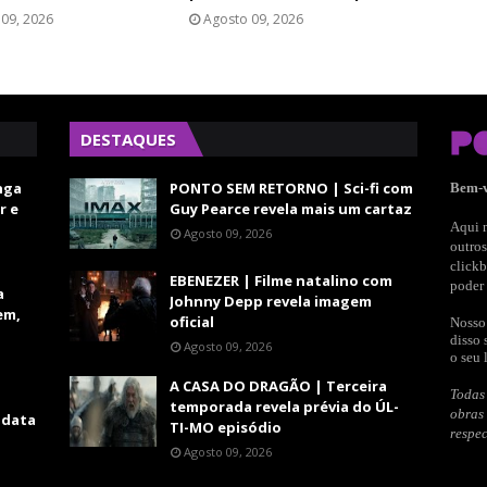
09, 2026
Agosto 09, 2026
DESTAQUES
nga
PONTO SEM RETORNO | Sci-fi com
Bem-
r e
Guy Pearce revela mais um cartaz
Aqui n
Agosto 09, 2026
outros
clickb
EBENEZER | Filme natalino com
poder 
a
Johnny Depp revela imagem
em,
oficial
Nosso 
disso 
Agosto 09, 2026
o seu 
A CASA DO DRAGÃO | Terceira
Todas 
temporada revela prévia do ÚL-
obras
 data
TI-MO episódio
respec
Agosto 09, 2026