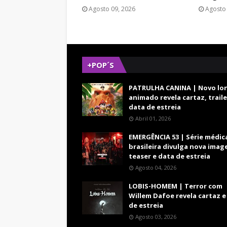
Agosto 09, 2026
Agosto 
+POP´S
PATRULHA CANINA | Novo lo
animado revela cartaz, traile
data de estreia
Abril 01, 2026
EMERGÊNCIA 53 | Série médic
brasileira divulga nova imag
teaser e data de estreia
Agosto 04, 2026
LOBIS-HOMEM | Terror com
Willem Dafoe revela cartaz e
de estreia
Agosto 03, 2026