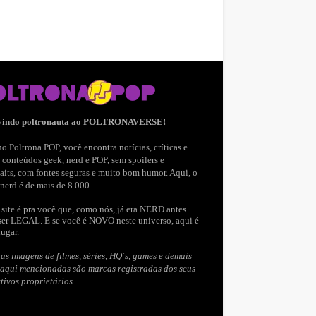
vindo poltronauta ao POLTRONAVERSE!
o Poltrona POP, você encontra notícias, críticas e
 conteúdos geek, nerd e POP, sem spoilers e
aits, com fontes seguras e muito bom humor. Aqui, o
nerd é de mais de 8.000.
site é pra você que, como nós, já era NERD antes
ser LEGAL. E se você é NOVO neste universo, aqui é
lugar.
as imagens de filmes, séries, HQ´s, games e demais
 aqui mencionadas são marcas registradas dos seus
tivos proprietários.