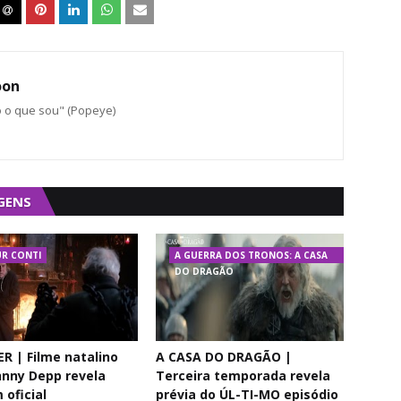
oon
o o que sou" (Popeye)
GENS
R CONTI
A GUERRA DOS TRONOS: A CASA
DO DRAGÃO
R | Filme natalino
A CASA DO DRAGÃO |
nny Depp revela
Terceira temporada revela
oficial
prévia do ÚL-TI-MO episódio