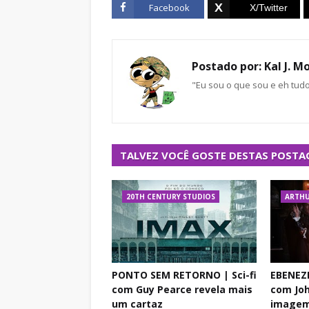
Facebook
Postado por:
Kal J. M
"Eu sou o que sou e eh tud
TALVEZ VOCÊ GOSTE DESTAS POSTA
20TH CENTURY STUDIOS
ARTHU
PONTO SEM RETORNO | Sci-fi
EBENEZE
com Guy Pearce revela mais
com Joh
um cartaz
imagem 