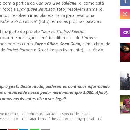
ste com a partida de
Gamora
(
Zoe Saldana
) e, como está
f
, foto) e
Drax
(
Dave Bautista
, foto) resolvem animá-lo,
no. E resolvem ir ao planeta Terra para levar uma
endário Kevin Bacon
" (foto), em suas próprias palavras.
l faz parte do projeto "
Marvel Studios’ Special
CR
lorar melhor alguns cenários diferentes do
Universo
temos nomes como
Karen Gillan, Sean Gunn
, além, claro, de
 de
Rocket Racoon
e
Groot
(respectivamente), - e, óbvio,
mpra geek. Deste modo, poderemos continuar informando
is e mantendo nosso poder nerd maior que 8.000. Afinal,
ramos nerds antes disso ser legal!
ve Bautista
Guardiões da Galáxia - Especial de Festas
lementieff
The Guardians of the Galaxy Holiday Special
TV