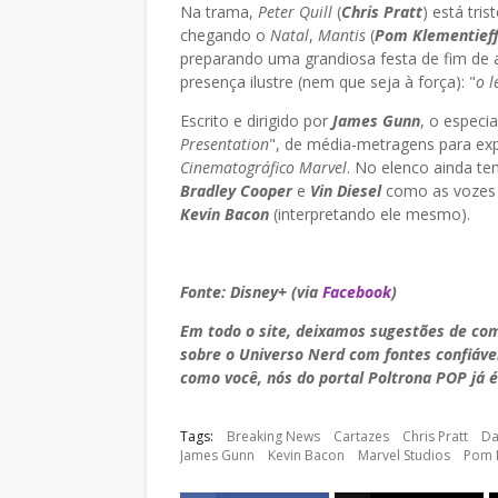
Na trama,
Peter Quill
(
Chris Pratt
) está tri
chegando o
Natal
,
Mantis
(
Pom Klementief
preparando uma grandiosa festa de fim de a
presença ilustre (nem que seja à força): "
o l
Escrito e dirigido por
James Gunn
, o especia
Presentation
", de média-metragens para exp
Cinematográfico Marvel
. No elenco ainda 
Bradley Cooper
e
Vin Diesel
como as vozes
Kevin Bacon
(interpretando ele mesmo).
Fonte: Disney+ (via
Facebook
)
Em todo o site, deixamos sugestões de co
sobre o Universo Nerd com fontes confiáve
como você, nós do portal Poltrona POP já é
Tags:
Breaking News
Cartazes
Chris Pratt
Da
James Gunn
Kevin Bacon
Marvel Studios
Pom K