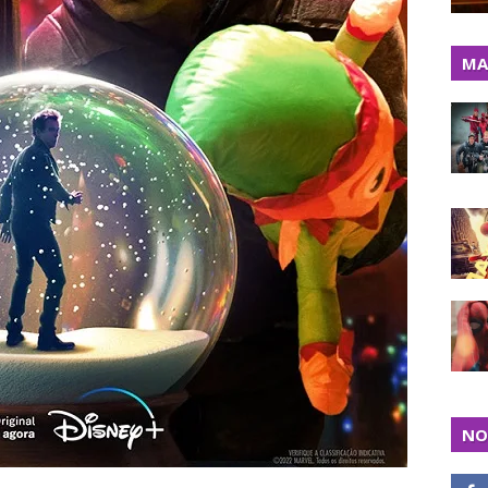
MA
NO