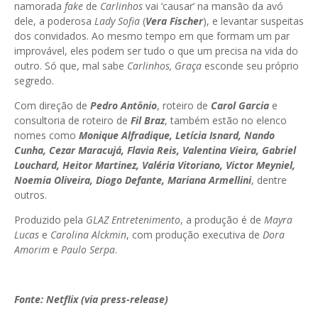
namorada
fake
de
Carlinhos
vai ‘causar’ na mansão da avó
dele, a poderosa
Lady Sofia
(
Vera Fischer
), e levantar suspeitas
dos convidados. Ao mesmo tempo em que formam um par
improvável, eles podem ser tudo o que um precisa na vida do
outro. Só que, mal sabe
Carlinhos, Graça
esconde seu próprio
segredo.
Com direção de
Pedro Antônio
, roteiro de
Carol Garcia
e
consultoria de roteiro de
Fil Braz
, também estão no elenco
nomes como
Monique Alfradique, Letícia Isnard, Nando
Cunha, Cezar Maracujá, Flavia Reis, Valentina Vieira, Gabriel
Louchard, Heitor Martinez, Valéria Vitoriano, Victor Meyniel,
Noemia Oliveira, Diogo Defante, Mariana Armellini
, dentre
outros.
Produzido pela
GLAZ Entretenimento
, a produção é de
Mayra
Lucas
e
Carolina Alckmin
, com produção executiva de
Dora
Amorim
e
Paulo Serpa
.
Fonte: Netflix (via press-release)