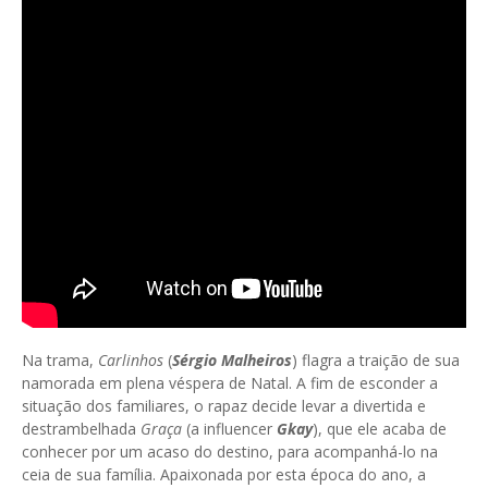
Na trama,
Carlinhos
(
Sérgio Malheiros
) flagra a traição de sua
namorada em plena véspera de Natal. A fim de esconder a
situação dos familiares, o rapaz decide levar a divertida e
destrambelhada
Graça
(a influencer
Gkay
), que ele acaba de
conhecer por um acaso do destino, para acompanhá-lo na
ceia de sua família. Apaixonada por esta época do ano, a