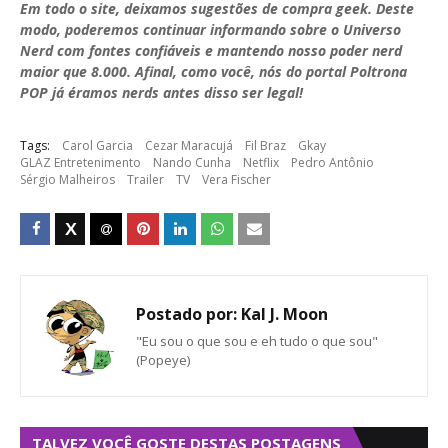
Em todo o site, deixamos sugestões de compra geek. Deste
modo, poderemos continuar informando sobre o Universo
Nerd com fontes confiáveis e mantendo nosso poder nerd
maior que 8.000. Afinal, como você, nós do portal Poltrona
POP já éramos nerds antes disso ser legal!
Tags:
Carol Garcia
Cezar Maracujá
Fil Braz
Gkay
GLAZ Entretenimento
Nando Cunha
Netflix
Pedro Antônio
Sérgio Malheiros
Trailer
TV
Vera Fischer
Postado por:
Kal J. Moon
"Eu sou o que sou e eh tudo o que sou"
(Popeye)
TALVEZ VOCÊ GOSTE DESTAS POSTAGENS