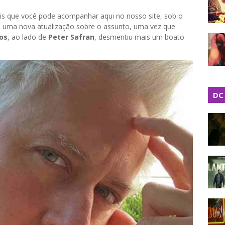
ais que você pode acompanhar aqui no nosso site, sob o
s uma nova atualização sobre o assunto, uma vez que
os
, ao lado de
Peter Safran
, desmentiu mais um boato
DC