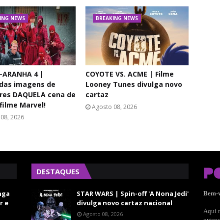
ING NEWS
BREAKING NEWS
ARANHA 4 |
COYOTE VS. ACME | Filme
adas imagens de
Looney Tunes divulga novo
ores DAQUELA cena de
cartaz
 filme Marvel!
Agosto 08, 2026
08, 2026
DESTAQUES
nga
STAR WARS | Spin-off 'A Nona Jedi'
Bem-
r e
divulga novo cartaz nacional
Aqui n
Agosto 08, 2026
outros