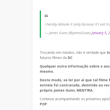
I hereby debunk it (only because it’s not tr
— James Gunn (@JamesGunn)
January 5, 
Trocando em miúdos, não é verdade que
S
futuros filmes da
DC
.
Qualquer outra informação sobre o ass
mesmo.
Deste modo, se ler por aí que tal filme
estrela foi contratado, demitido ou r
próprio James Gunn,
MENTIRA.
Continue acompanhando os próximos episód
POP
.