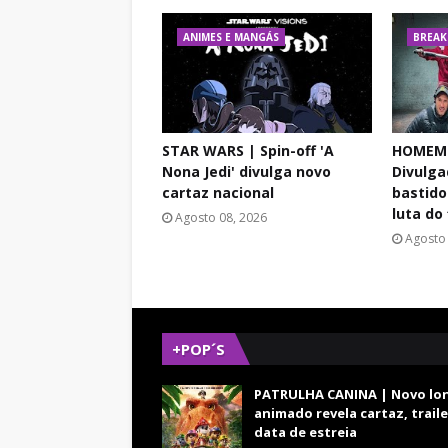
ANIMES E MANGÁS
BREAK
STAR WARS | Spin-off 'A
HOMEM-
Nona Jedi' divulga novo
Divulg
cartaz nacional
bastid
luta do
Agosto 08, 2026
Agosto 
+POP´S
PATRULHA CANINA | Novo lo
animado revela cartaz, traile
data de estreia