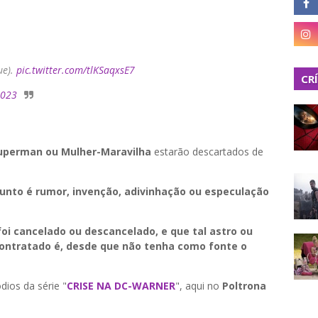
ue).
pic.twitter.com/tlKSaqxsE7
CR
2023
uperman ou Mulher-Maravilha
estarão descartados de
unto é rumor, invenção, adivinhação ou especulação
 foi cancelado ou descancelado, e que tal astro ou
econtratado é, desde que não tenha como fonte o
ios da série "
CRISE NA DC-WARNER
", aqui no
Poltrona