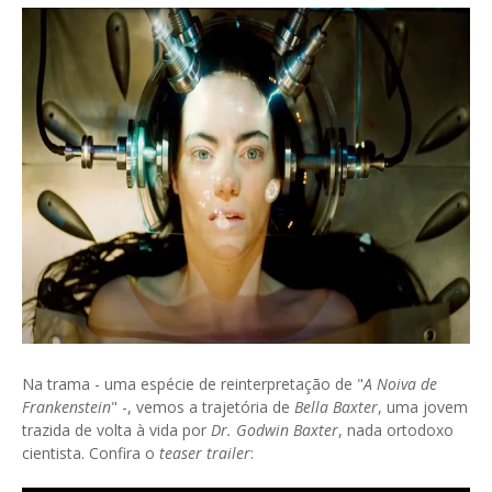
Na trama - uma espécie de reinterpretação de "
A Noiva de
Frankenstein
" -, vemos a trajetória de
Bella Baxter
, uma jovem
trazida de volta à vida por
Dr. Godwin Baxter
, nada ortodoxo
cientista. Confira o
teaser trailer
: