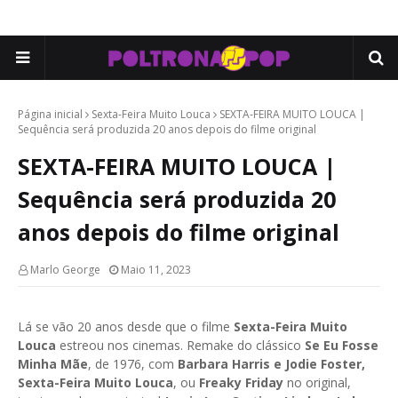
Página inicial
Sexta-Feira Muito Louca
SEXTA-FEIRA MUITO LOUCA |
Sequência será produzida 20 anos depois do filme original
SEXTA-FEIRA MUITO LOUCA |
Sequência será produzida 20
anos depois do filme original
Marlo George
Maio 11, 2023
Lá se vão 20 anos desde que o filme
Sexta-Feira Muito
Louca
estreou nos cinemas. Remake do clássico
Se Eu Fosse
Minha Mãe
, de 1976, com
Barbara Harris e Jodie Foster,
Sexta-Feira Muito Louca
, ou
Freaky Friday
no original,