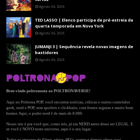
Agosto 06, 2026
TED LASSO | Elenco participa de pré-estreia da
quarta temporada em Nova York
Agosto 06, 2026
JUMANJI 3 | Sequência revela novas imagens de
bastidores
Agosto 06, 2026
Bem-vindo poltronauta ao POLTRONAVERSE!
Aqui no Poltrona POP, você encontra notícias, críticas e outros conteúdos
geek, nerd e POP, sem spoilers e clickbaits, com fontes seguras e muito bom
humor. Aqui, o poder nerd é de mais de 8.000.
Nosso site é pra você que, como nós, já era NERD antes disso ser LEGAL. E
se você é NOVO neste universo, aqui é o seu lugar.
Todas as imagens de filmes, séries, HQ´s, games e demais obras aqui