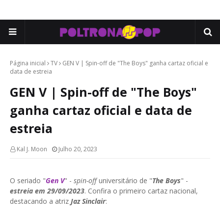
Página inicial
TV
GEN V | Spin-off de "The Boys" ganha cartaz oficial e
data de estreia
GEN V | Spin-off de "The Boys"
ganha cartaz oficial e data de
estreia
Kal J. Moon
Julho 20, 2023
O seriado "
Gen V
" -
spin-off
universitário de "
The Boys
" -
estreia em 29/09/2023
. Confira o primeiro cartaz nacional,
destacando a atriz
Jaz Sinclair
: