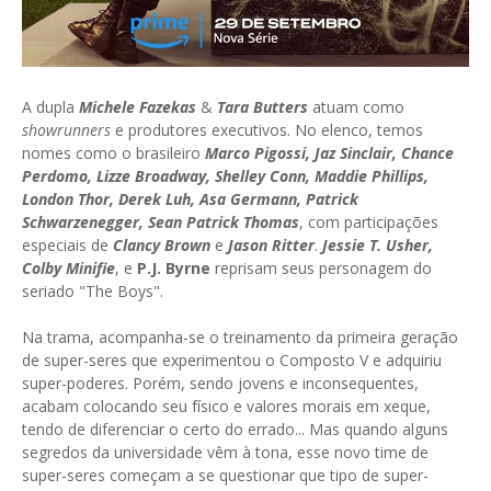
A dupla
Michele Fazekas
&
Tara Butters
atuam como
showrunners
e produtores executivos. No elenco, temos
nomes como o brasileiro
Marco Pigossi, Jaz Sinclair, Chance
Perdomo, Lizze Broadway, Shelley Conn, Maddie Phillips,
London Thor, Derek Luh, Asa Germann, Patrick
Schwarzenegger, Sean Patrick Thomas
, com participações
especiais de
Clancy Brown
e
Jason Ritter
.
Jessie T. Usher,
Colby Minifie
, e
P.J. Byrne
reprisam seus personagem do
seriado "The Boys".
Na trama, acompanha-se o treinamento da primeira geração
de super-seres que experimentou o Composto V e adquiriu
super-poderes. Porém, sendo jovens e inconsequentes,
acabam colocando seu físico e valores morais em xeque,
tendo de diferenciar o certo do errado... Mas quando alguns
segredos da universidade vêm à tona, esse novo time de
super-seres começam a se questionar que tipo de super-