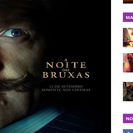
MA
NO