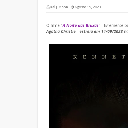
Kal J. Moon
Agosto 15, 2023
O filme "
A Noite das Bruxas
" - livremente b
Agatha Christie
-
estreia em 14/09/2023
no