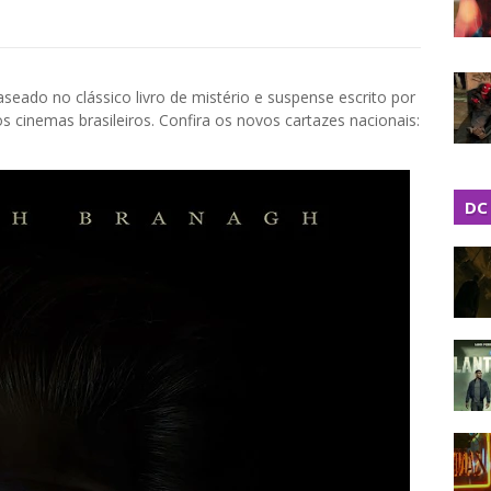
aseado no clássico livro de mistério e suspense escrito por
s cinemas brasileiros. Confira os novos cartazes nacionais:
DC