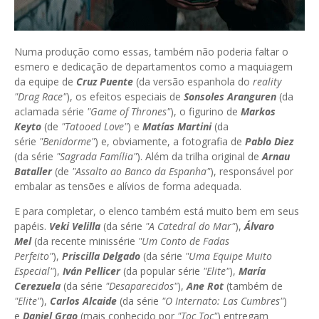
Numa produção como essas, também não poderia faltar o
esmero e dedicação de departamentos como a maquiagem
da equipe de
Cruz Puente
(da versão espanhola do
reality
"Drag Race"
), os efeitos especiais de
Sonsoles Aranguren
(da
aclamada série
"Game of Thrones"
), o figurino de
Markos
Keyto
(de
"Tatooed Love"
) e
Matías Martini
(da
série
"Benidorme"
) e, obviamente, a fotografia de
Pablo Diez
(da série
"Sagrada Família"
). Além da trilha original de
Arnau
Bataller
(de
"Assalto ao Banco da Espanha"
), responsável por
embalar as tensões e alívios de forma adequada.
E para completar, o elenco também está muito bem em seus
papéis.
Veki Velilla
(da série
"A Catedral do Mar"
),
Álvaro
Mel
(da recente minissérie
"Um Conto de Fadas
Perfeito"
),
Priscilla Delgado
(da série
"Uma Equipe Muito
Especial"
),
Iván Pellicer
(da popular série
"Elite"
),
María
Cerezuela
(da série
"Desaparecidos"
),
Ane Rot
(também de
"Elite"
),
Carlos Alcaide
(da série
"O Internato: Las Cumbres"
)
e
Daniel Grao
(mais conhecido por
"Toc Toc"
) entregam