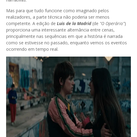
Mas para que tudo funcione como imaginado pelos
realizadores, a parte técnica não poderia ser menos
competente. A edição de
Luis de la Madrid
(de
"O Operário"
)
proporciona uma interessante alternância entre cenas,
principalmente nas sequências em que a história é narrada
como se estivesse no passado, enquanto vemos os eventos
ocorrendo em tempo real.