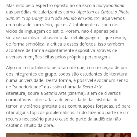
Mas indo pelo espectro oposto ao da escola
hollywoodiana
das paródias ridicularizantes como
“Apertem os Cintos, o Piloto
Sumiu”
,
“Top Gang”
ou
“Todo Mundo em Pânico”
, aqui vemos
uma obra de tom sério, que está totalmente calcada nos
vícios de linguagem do estilo. Porém, não é apenas pela
sintaxe narrativa - abusando da metalinguagem - que reside,
de forma simbólica, a crítica a esses defeitos. Isso também
acontece de forma explicitamente expositiva através de
diversas menções feitas pelos próprios personagens.
Algo muito fortalecido pelo fato de que, com exceção de um
dos integrantes do grupo, todos são estudantes de literatura
numa universidade. Desta forma, é possível evocar um senso
de "superioridade" da assim chamada
Sexta
Arte
(literatura)
sobre a
Sétima Arte
(cinema), além de diversos
comentários sobre a falta de veracidade das histórias de
terror, a violência gratuita e as continuações forçadas, só para
citar alguns tópicos problemáticos. Tudo fazendo parte de um
recurso necessário para o caso de parte da audiência não
captar o intuito da obra.