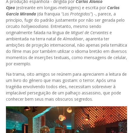
A produção espanhola - dirigida por
Carlos Alonso
Ojea
(estreante em longas-metragens) e escrita por
Carlos
García Miranda
(da franquia
"Los Protegidos"
) -, parece, a
princípio, fugir do padrão justamente por não ser gerada pelo
circuito
hollywoodiano
. Entretanto, mesmo sendo
originalmente falada na língua de
Miguel de Cervantes
e
ambientada na terra natal de
Almodóvar
, aparenta ter
ambições de projeção internacional, não apenas pela temática
do filme mas por também utilizar o idioma bretão em diversos
momentos de inserções textuais, como mensagens de celular,
por exemplo.
Na trama, oito amigos se reúnem para apreciarem a leitura de
um livro do gênero que mais gostam: o terror. Após uma
tragédia envolvendo todos eles, necessitam sobreviver à
implacável perseguição de um palhaço assassino, que pode
conhecer bem seus mais obscuros segredos.