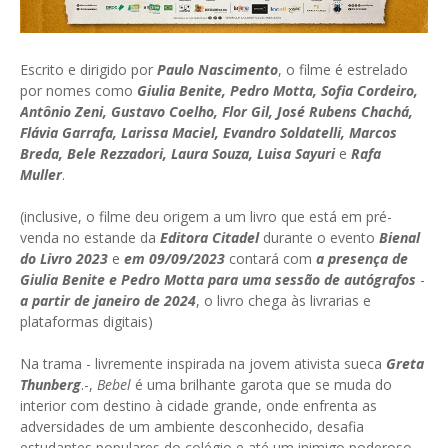
Escrito e dirigido por
Paulo Nascimento
, o filme é estrelado
por nomes como
Giulia Benite, Pedro Motta, Sofia Cordeiro,
Antônio Zeni, Gustavo Coelho, Flor Gil, José Rubens Chachá,
Flávia Garrafa, Larissa Maciel, Evandro Soldatelli, Marcos
Breda, Bele Rezzadori, Laura Souza, Luisa Sayuri
e
Rafa
Muller
.
(inclusive, o filme deu origem a um livro que está em pré-
venda no estande da
Editora Citadel
durante o evento
Bienal
do Livro 2023
e
em 09/09/2023
contará com
a presença de
Giulia Benite e Pedro Motta para uma sessão de autógrafos
-
a partir de janeiro de 2024
, o livro chega às livrarias e
plataformas digitais)
Na trama - livremente inspirada na jovem ativista sueca
Greta
Thunberg
.-,
Bebel
é uma brilhante garota que se muda do
interior com destino à cidade grande, onde enfrenta as
adversidades de um ambiente desconhecido, desafia
estudantes populares do colégio e até um inimigo poderoso –