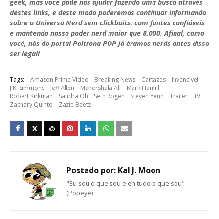
geek, mas você pode nos ajudar fazendo uma busca através
destes links, e deste modo poderemos continuar informando
sobre o Universo Nerd sem clickbaits, com fontes confiáveis
e mantendo nosso poder nerd maior que 8.000. Afinal, como
você, nós do portal Poltrona POP já éramos nerds antes disso
ser legal!
Tags:
Amazon Prime Video
Breaking News
Cartazes
Invencível
J.K. Simmons
Jeff Allen
Mahershala Ali
Mark Hamill
Robert Kirkman
Sandra Oh
Seth Rogen
Steven Yeun
Trailer
TV
Zachary Quinto
Zazie Beetz
Postado por:
Kal J. Moon
"Eu sou o que sou e eh tudo o que sou"
(Popeye)