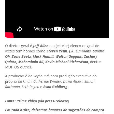
O diretor geral é
Jeff Allen
e o (estelar) elenco original de
vozes tem nomes como
Steven Yeun, J.K. Simmons, Sandra
Oh, Zazie Beetz, Mark Hamill, Walton Goggins, Zachary
Quinto, Mahershala Ali, Kevin Michael Richardson
, dentre
MUITOS outros.
A produção é da
Skybound
, com produção executiva do
próprio
Kirkman, Catherine Winder, David Alpert, Simon
Racioppa, Seth Rogen
e
Evan Goldberg
.
Fonte: Prime Video (via press-release)
Em todo o site, deixamos banners de sugestões de compra