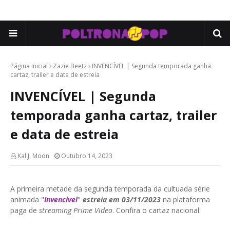
Página inicial
Zazie Beetz
INVENCÍVEL | Segunda temporada ganha
cartaz, trailer e data de estreia
INVENCÍVEL | Segunda
temporada ganha cartaz, trailer
e data de estreia
Kal J. Moon
Outubro 14, 2023
A primeira metade da segunda temporada da cultuada série
animada "
Invencível
"
estreia em 03/11/2023
na plataforma
paga de
streaming Prime Video
. Confira o cartaz nacional: