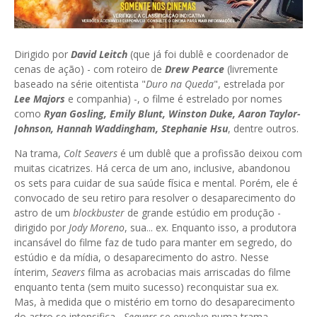
Dirigido por
David Leitch
(que já foi dublê e coordenador de
cenas de ação) - com roteiro de
Drew Pearce
(livremente
baseado na série oitentista "
Duro na Queda
", estrelada por
Lee Majors
e companhia) -, o filme é estrelado por nomes
como
Ryan Gosling, Emily Blunt, Winston Duke, Aaron Taylor-
Johnson, Hannah Waddingham, Stephanie Hsu
, dentre outros.
Na trama,
Colt Seavers
é um dublê que a profissão deixou com
muitas cicatrizes. Há cerca de um ano, inclusive, abandonou
os sets para cuidar de sua saúde física e mental. Porém, ele é
convocado de seu retiro para resolver o desaparecimento do
astro de um
blockbuster
de grande estúdio em produção -
dirigido por
Jody Moreno
, sua... ex. Enquanto isso, a produtora
incansável do filme faz de tudo para manter em segredo, do
estúdio e da mídia, o desaparecimento do astro. Nesse
ínterim,
Seavers
filma as acrobacias mais arriscadas do filme
enquanto tenta (sem muito sucesso) reconquistar sua ex.
Mas, à medida que o mistério em torno do desaparecimento
do astro se intensifica,
Seavers
se envolve numa trama