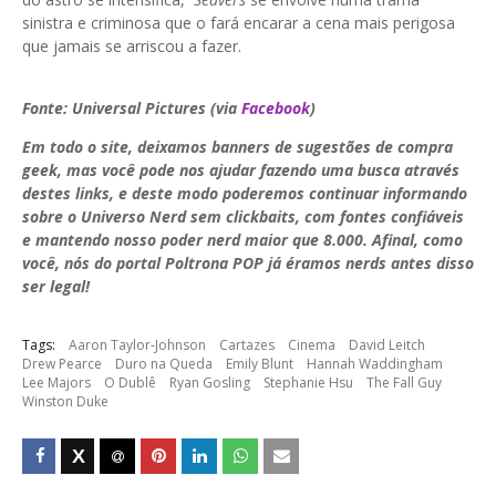
sinistra e criminosa que o fará encarar a cena mais perigosa
que jamais se arriscou a fazer.
Fonte: Universal Pictures (via
Facebook
)
Em todo o site, deixamos banners de sugestões de compra
geek, mas você pode nos ajudar fazendo uma busca através
destes links, e deste modo poderemos continuar informando
sobre o Universo Nerd sem clickbaits, com fontes confiáveis
e mantendo nosso poder nerd maior que 8.000. Afinal, como
você, nós do portal Poltrona POP já éramos nerds antes disso
ser legal!
Tags:
Aaron Taylor-Johnson
Cartazes
Cinema
David Leitch
Drew Pearce
Duro na Queda
Emily Blunt
Hannah Waddingham
Lee Majors
O Dublê
Ryan Gosling
Stephanie Hsu
The Fall Guy
Winston Duke