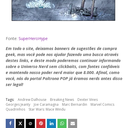
Fonte:
SuperHeroHype
Em todo o site, deixamos banners de sugestões de compra
geek, mas você pode nos ajudar fazendo uma busca através
destes links, e deste modo poderemos continuar informando
sobre o Universo Nerd sem clickbaits, com fontes confiáveis
e mantendo nosso poder nerd maior que 8.000. Afinal, como
você, nós do portal Poltrona POP já éramos nerds antes disso
ser legal!
Tags:
Andrew Dalhouse
Breaking News
Dexter Vines
Georges Jeanty
Joe Caramagna
Marc Bernardin
Marvel Comics
Quadrinhos
Star Wars: Mace Windu