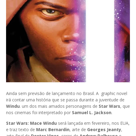
Ainda sem previsão de lançamento no Brasil. A graphic novel
irá contar uma história que se passa durante a juventude de
Windu
. um dos mais amados personagens de
Star Wars
, que
nos cinemas foi interpretado por
Samuel L. Jackson
.
Star Wars: Mace Windu
será lançada em fevereiro, nos EUA,
e traz texto de
Marc Bernardin
, arte de
Georges Jeanty
,
arte-final de
Dexter Vines
, cores de
Andrew Dalhouse
e