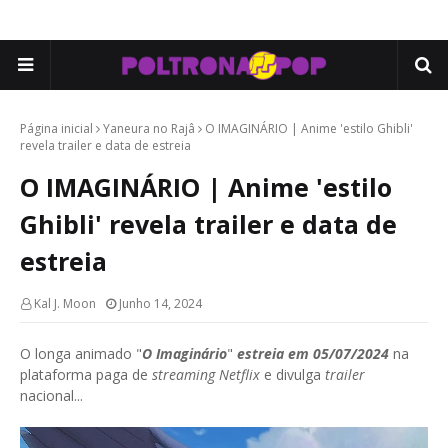
Página inicial
Yaneura no Rajâ
O IMAGINÁRIO | Anime 'estilo Ghibli'
revela trailer e data de estreia
O IMAGINÁRIO | Anime 'estilo
Ghibli' revela trailer e data de
estreia
Kal J. Moon
Junho 14, 2024
O longa animado "
O Imaginário
"
estreia em 05/07/2024
na
plataforma paga de
streaming Netflix
e divulga
trailer
nacional...