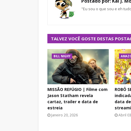
Postado por:
Kal J. M
"Eu sou o que sou e eh tud
TALVEZ VOCÊ GOSTE DESTAS POSTA
BILL NIGHY
AMAZO
MISSÃO REFÚGIO | Filme com
ROBÔ S
Jason Statham revela
indicad
cartaz, trailer e data de
data de
estreia
stream
Janeiro 20, 2026
Abril 0