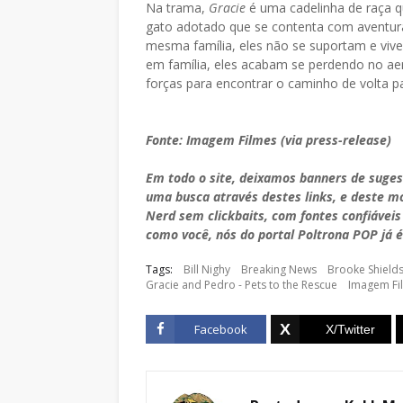
Na trama,
Gracie
é uma cadelinha de raça q
gato adotado que se contenta com aventuras
mesma família, eles não se suportam e viv
em família, eles acabam se perdendo no aer
forças para encontrar o caminho de volta p
Fonte: Imagem Filmes (via press-release)
Em todo o site, deixamos banners de suge
uma busca através destes links, e deste 
Nerd sem clickbaits, com fontes confiáveis
como você, nós do portal Poltrona POP já é
Tags:
Bill Nighy
Breaking News
Brooke Shield
Gracie and Pedro - Pets to the Rescue
Imagem Fi
Facebook