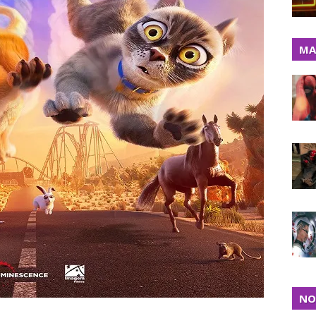
MA
NO