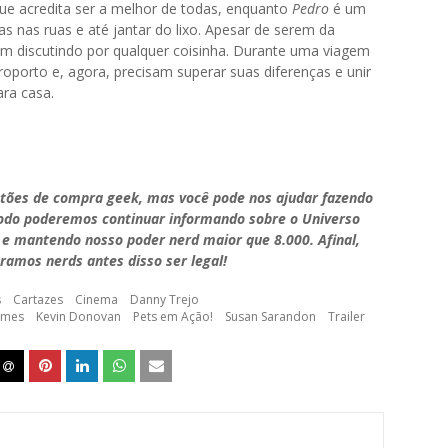
ue acredita ser a melhor de todas, enquanto
Pedro
é um
 nas ruas e até jantar do lixo. Apesar de serem da
em discutindo por qualquer coisinha. Durante uma viagem
oporto e, agora, precisam superar suas diferenças e unir
ara casa.
stões de compra geek, mas você pode nos ajudar fazendo
modo poderemos continuar informando sobre o Universo
 e mantendo nosso poder nerd maior que 8.000. Afinal,
ramos nerds antes disso ser legal!
s
Cartazes
Cinema
Danny Trejo
lmes
Kevin Donovan
Pets em Ação!
Susan Sarandon
Trailer