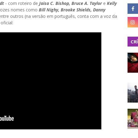
dt
- com roteiro de
Jaisa C. Bishop, Bruce A. Taylor
e
Kelly
de vozes nomes como
Bill Nighy, Brooke Shields, Danny
entre outros (na versão em português, conta com a voz da
oficial:
CR