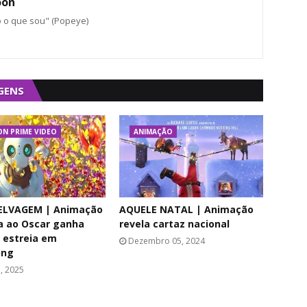
oon
o o que sou" (Popeye)
GENS
N PRIME VIDEO
ANIMAÇÃO
ELVAGEM | Animação
AQUELE NATAL | Animação
a ao Oscar ganha
revela cartaz nacional
 estreia em
Dezembro 05, 2024
ing
3, 2025