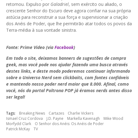
retornou. Expulso por
Galadriel
, sem exército ou aliado, o
crescente Senhor do Escuro deve agora confiar na sua própria
astúcia para reconstruir a sua força e supervisionar a criação
dos Anéis de Poder, que lhe permitirão atar todos os povos da
Terra-média à sua vontade sinistra.
Fonte: Prime Video (via
Facebook
)
Em todo o site, deixamos banners de sugestões de compra
geek, mas você pode nos ajudar fazendo uma busca através
destes links, e deste modo poderemos continuar informando
sobre o Universo Nerd sem clickbaits, com fontes confiáveis
e mantendo nosso poder nerd maior que 8.000. Afinal, como
você, nós do portal Poltrona POP já éramos nerds antes disso
ser legal!
Tags:
Breaking News
Cartazes
Charlie Vickers
Ismael Cruz Cordova
J.D. Payne
Markella Kavenagh
Mike Wood
Morfydd Clark
O Senhor dos Anéis: Os Anéis de Poder
Patrick McKay
TV