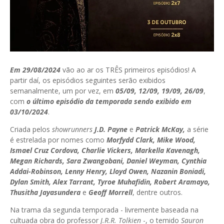
Em 29/08/2024
vão ao ar os TRÊS primeiros episódios! A
partir daí, os episódios seguintes serão exibidos
semanalmente, um por vez, em
05/09, 12/09, 19/09, 26/09
,
com
o último episódio da temporada sendo exibido em
03/10/2024
.
Criada pelos
showrunners
J.D. Payne
e
Patrick McKay,
a série
é estrelada por nomes como
Morfydd Clark, Mike Wood,
Ismael Cruz Cordova, Charlie Vickers, Markella Kavenagh,
Megan Richards, Sara Zwangobani, Daniel Weyman, Cynthia
Addai-Robinson, Lenny Henry, Lloyd Owen, Nazanin Boniadi,
Dylan Smith, Alex Tarrant, Tyroe Muhafidin, Robert Aramayo,
Thusitha Jayasundera
e
Geoff Morrell
, dentre outros.
Na trama da segunda temporada - livremente baseada na
cultuada obra do professor
J.R.R. Tolkien
-, o temido
Sauron