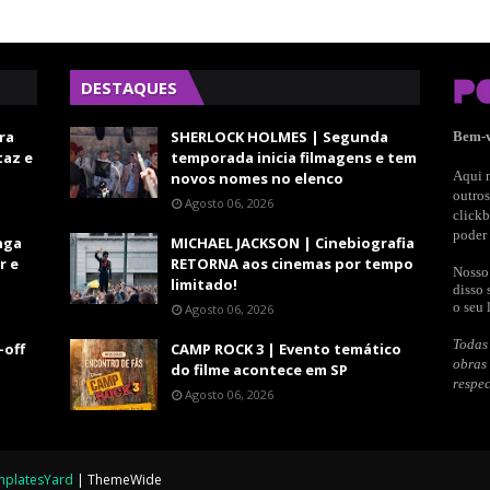
DESTAQUES
ra
SHERLOCK HOLMES | Segunda
Bem-
taz e
temporada inicia filmagens e tem
Aqui n
novos nomes no elenco
outros
Agosto 06, 2026
clickb
poder 
nga
MICHAEL JACKSON | Cinebiografia
r e
RETORNA aos cinemas por tempo
Nosso 
limitado!
disso 
o seu 
Agosto 06, 2026
Todas 
-off
CAMP ROCK 3 | Evento temático
obras
do filme acontece em SP
respec
Agosto 06, 2026
mplatesYard
|
ThemeWide