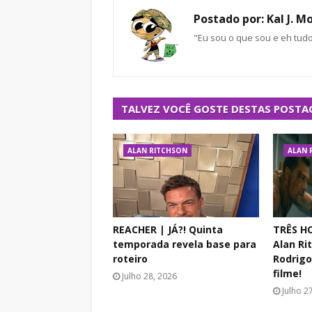
Postado por:
Kal J. M
"Eu sou o que sou e eh tud
TALVEZ VOCÊ GOSTE DESTAS POSTA
ALAN RITCHSON
ALAN 
REACHER | JÁ?! Quinta
TRÊS HO
temporada revela base para
Alan R
roteiro
Rodrigo
filme!
Julho 28, 2026
Julho 2