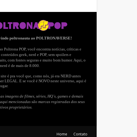
vindo poltronauta ao POLTRONAVERSE!
o Poltrona POP, você encontra notícias, críticas e
 conteúdos geek, nerd e POP, sem spoilers e
aits, com fontes seguras e muito bom humor. Aqui, o
nerd é de mais de 8.000.
site é pra você que, como nós, já era NERD antes
ser LEGAL. E se você é NOVO neste universo, aqui é
lugar.
as imagens de filmes, séries, HQ´s, games e demais
 aqui mencionadas são marcas registradas dos seus
tivos proprietários.
Home
Contato