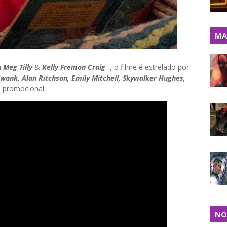
MA
a
Meg Tilly
&
Kelly Fremon Craig
-, o filme é estrelado por
Swank, Alan Ritchson, Emily Mitchell, Skywalker Hughes,
o promocional:
NO