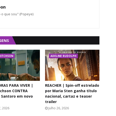
oon
o o que sou" (Popeye)
GENS
RITCHSON
ADELINE RUDOLPH
RAS PARA VIVER |
REACHER | Spin-off estrelado
itchson CONTRA
por Maria Sten ganha título
 Santoro em novo
nacional, cartaz e teaser
trailer
7, 2026
Julho 26, 2026