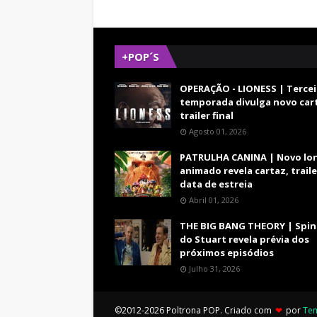
+POP´S
OPERAÇÃO - LIONESS | Tercei
temporada divulga novo car
trailer final
Agosto 01, 2026
PATRULHA CANINA | Novo lo
animado revela cartaz, traile
data de estreia
Abril 01, 2026
THE BIG BANG THEORY | Spin
do Stuart revela prévia dos
próximos episódios
Julho 31, 2026
©2012-2026 Poltrona POP. Criado com
❤
por
Te