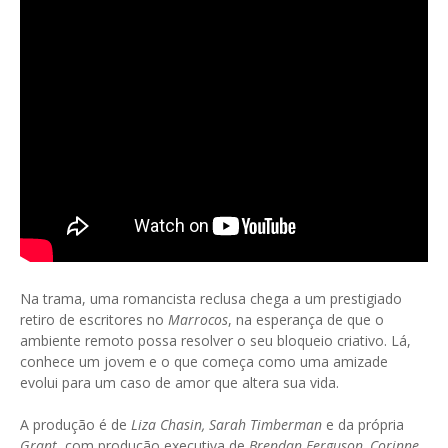
Na trama, uma romancista reclusa chega a um prestigiado
retiro de escritores no
Marrocos
, na esperança de que o
ambiente remoto possa resolver o seu bloqueio criativo. Lá,
conhece um jovem e o que começa como uma amizade
evolui para um caso de amor que altera sua vida.
A produção é de
Liza Chasin, Sarah Timberman
e da própria
Grant
, com produção executiva de
Brendan Ferguson, Corinne