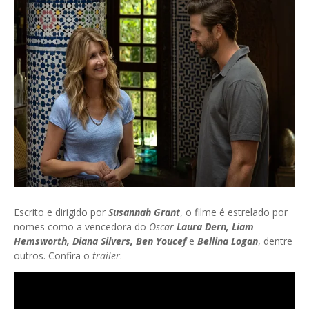
Escrito e dirigido por
Susannah Grant
, o filme é estrelado por
nomes como a vencedora do
Oscar
Laura Dern, Liam
Hemsworth, Diana Silvers, Ben Youcef
e
Bellina Logan
, dentre
outros. Confira o
trailer
: