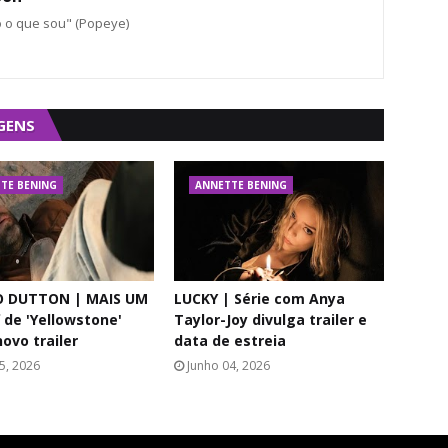
o o que sou" (Popeye)
GENS
TE BENING
ANNETTE BENING
 DUTTON | MAIS UM
LUCKY | Série com Anya
f de 'Yellowstone'
Taylor-Joy divulga trailer e
ovo trailer
data de estreia
5, 2026
Junho 04, 2026