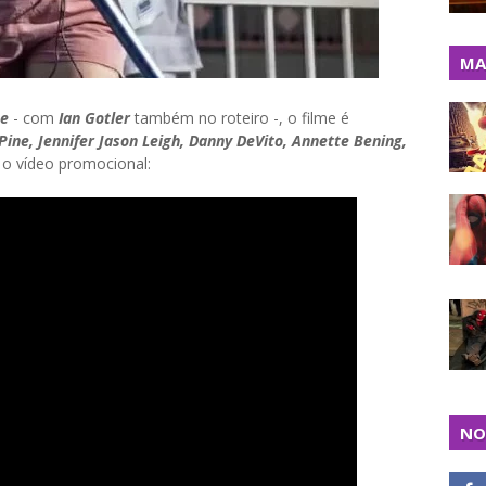
MA
ne
- com
Ian Gotler
também no roteiro -, o filme é
Pine, Jennifer Jason Leigh, Danny DeVito, Annette Bening,
 o vídeo promocional:
NO