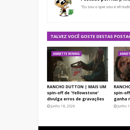
"Eu sou o que sou e eh tud
TALVEZ VOCÊ GOSTE DESTAS POSTA
ANNETTE BENING
ANNET
RANCHO DUTTON | MAIS UM
RANCHO
spin-off de 'Yellowstone'
spin-of
divulga erros de gravações
ganha n
Junho 18, 2026
Junho 1