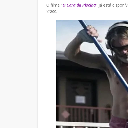
O filme "
O Cara da Piscina
" já está dispon
Video
.