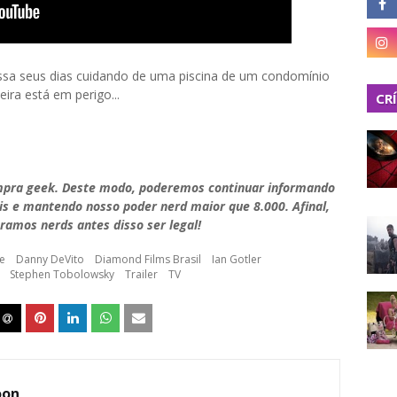
passa seus dias cuidando de uma piscina de um condomínio
ira está em perigo...
CR
mpra geek. Deste modo, poderemos continuar informando
is e mantendo nosso poder nerd maior que 8.000. Afinal,
ramos nerds antes disso ser legal!
ne
Danny DeVito
Diamond Films Brasil
Ian Gotler
Stephen Tobolowsky
Trailer
TV
oon