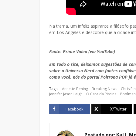
Na trama, um infeliz aspirante a filósofo 
em Los Angeles e descobre que a cidade inte
Fonte: Prime Video (via YouTube)
Em todo o site, deixamos sugestões de co
sobre o Universo Nerd com fontes confiáve
como você, nós do portal Poltrona POP já é
Tags:
Annette Bening
Breaking News
Chris Pi
Jennifer Jason Leigh
O Cara da Piscina
Poolman
Facebook
Postado por:
Kal J. M