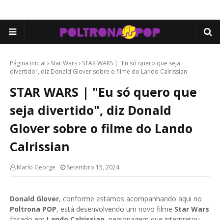
Página inicial
Star Wars
STAR WARS | "Eu só quero que seja
divertido", diz Donald Glover sobre o filme do Lando Calrissian
STAR WARS | "Eu só quero que
seja divertido", diz Donald
Glover sobre o filme do Lando
Calrissian
Marlo George
Setembro 15, 2024
Donald Glover
, conforme estamos acompanhando aqui no
Poltrona POP
, está desenvolvendo um novo filme
Star Wars
focado em
Lando Calrissian
, personagem que interpretou