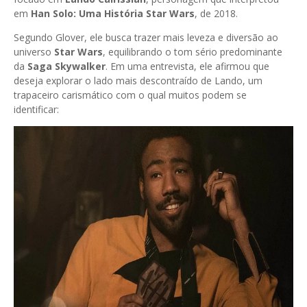
em
Han Solo: Uma História Star Wars
, de 2018.
Segundo Glover, ele busca trazer mais leveza e diversão ao
universo
Star Wars
, equilibrando o tom sério predominante
da
Saga Skywalker
. Em uma entrevista, ele afirmou que
deseja explorar o lado mais descontraído de Lando, um
trapaceiro carismático com o qual muitos podem se
identificar: