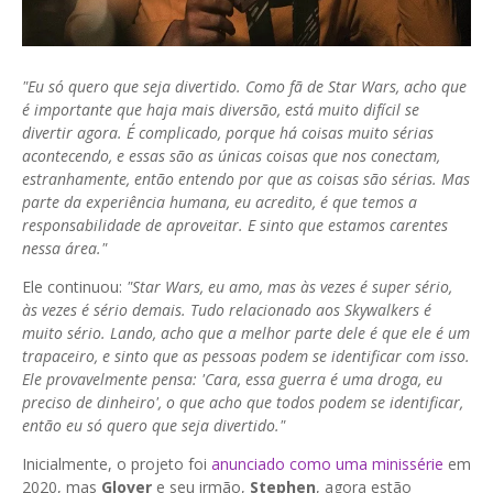
"Eu só quero que seja divertido. Como fã de Star Wars, acho que
é importante que haja mais diversão, está muito difícil se
divertir agora. É complicado, porque há coisas muito sérias
acontecendo, e essas são as únicas coisas que nos conectam,
estranhamente, então entendo por que as coisas são sérias. Mas
parte da experiência humana, eu acredito, é que temos a
responsabilidade de aproveitar. E sinto que estamos carentes
nessa área."
Ele continuou:
"Star Wars, eu amo, mas às vezes é super sério,
às vezes é sério demais. Tudo relacionado aos Skywalkers é
muito sério. Lando, acho que a melhor parte dele é que ele é um
trapaceiro, e sinto que as pessoas podem se identificar com isso.
Ele provavelmente pensa: 'Cara, essa guerra é uma droga, eu
preciso de dinheiro', o que acho que todos podem se identificar,
então eu só quero que seja divertido."
Inicialmente, o projeto foi
anunciado como uma minissérie
em
2020, mas
Glover
e seu irmão,
Stephen
, agora estão