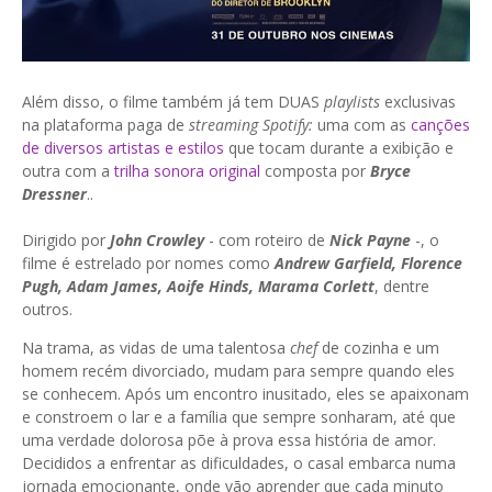
Além disso, o filme também já tem DUAS
playlists
exclusivas
na plataforma paga de
streaming
Spotify:
uma com as
canções
de diversos artistas e estilos
que tocam durante a exibição e
outra com a
trilha sonora original
composta por
Bryce
Dressner
..
Dirigido por
John Crowley
- com roteiro de
Nick Payne
-, o
filme é estrelado por nomes como
Andrew Garfield, Florence
Pugh, Adam James, Aoife Hinds, Marama Corlett
, dentre
outros.
Na trama, as vidas de uma talentosa
chef
de cozinha e um
homem recém divorciado, mudam para sempre quando eles
se conhecem. Após um encontro inusitado, eles se apaixonam
e constroem o lar e a família que sempre sonharam, até que
uma verdade dolorosa põe à prova essa história de amor.
Decididos a enfrentar as dificuldades, o casal embarca numa
jornada emocionante, onde vão aprender que cada minuto