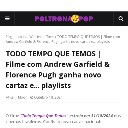
Página inicial
We Live in Time
TODO TEMPO QUE TEMOS | Filme com
Andrew Garfield & Florence Pugh ganha novo cartaz e... playlists
TODO TEMPO QUE TEMOS |
Filme com Andrew Garfield &
Florence Pugh ganha novo
cartaz e... playlists
Kal J. Moon
Outubro 18, 2024
O filme "
Todo Tempo Que Temos
"
estreia em 31/10/2024
nos
cinemas brasileiros. Confira o novo cartaz nacional: