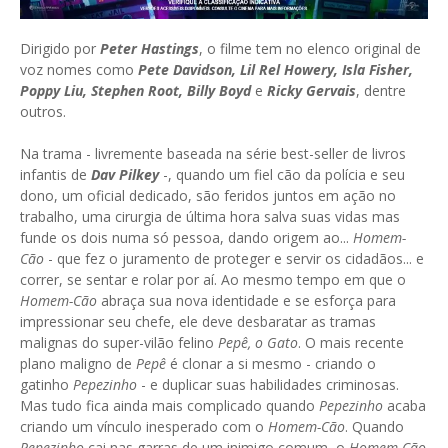
Dirigido por
Peter Hastings
, o filme tem no elenco original de
voz nomes como
Pete Davidson, Lil Rel Howery, Isla Fisher,
Poppy Liu, Stephen Root, Billy Boyd
e
Ricky Gervais
, dentre
outros.
Na trama - livremente baseada na série best-seller de livros
infantis de
Dav Pilkey
-, quando um fiel cão da polícia e seu
dono, um oficial dedicado, são feridos juntos em ação no
trabalho, uma cirurgia de última hora salva suas vidas mas
funde os dois numa só pessoa, dando origem ao...
Homem-
Cão
- que fez o juramento de proteger e servir os cidadãos... e
correr, se sentar e rolar por aí. Ao mesmo tempo em que o
Homem-Cão
abraça sua nova identidade e se esforça para
impressionar seu chefe, ele deve desbaratar as tramas
malignas do super-vilão felino
Pepê, o Gato
. O mais recente
plano maligno de
Pepê
é clonar a si mesmo - criando o
gatinho
Pepezinho
- e duplicar suas habilidades criminosas.
Mas tudo fica ainda mais complicado quando
Pepezinho
acaba
criando um vínculo inesperado com o
Homem-Cão
. Quando
Pepezinho
cai nas garras de um inimigo comum, o
Homem-Cão