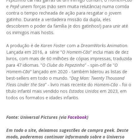
e
Pepê
unem forças (não sem muita relutância) numa corrida
contra o tempo recheada de ação para resgatar o jovem
gatinho. Durante a verdadeira missão da dupla, eles
descobrem o poder da família (e dos gatinhos!) para unir até
os inimigos mais hostis.
A produção é de
Karen Foster
com a
DreamWorks Animation
.
Lançada em 2016, a série “
O Homem-Cão
” inclui mais de dez
livros, com mais de 60 milhões de cópias impressas, traduzida
para 47 idiomas. “
O Clube do Pepezinho
” - spin-off de “
O
Homem-Cão
” lançado em 2020 - também liderou as listas de
best-sellers em todo o mundo. “
Dog Man: Twenty Thousand
Fleas Under the Sea
” - livro mais recente do
Homem-Cão
- foi o
título infantil mais vendido nos
Estados Unidos
em 2023, em
todos os formatos e idades infantis.
Fonte: Universal Pictures (via
Facebook
)
Em todo o site, deixamos sugestões de compra geek. Deste
modo, poderemos continuar informando sobre o Universo