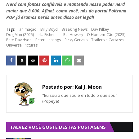
Nerd com fontes confiáveis e mantendo nosso poder nerd
maior que 8.000. Afinal, como você, nós do portal Poltrona
POP já éramos nerds antes disso ser legal!
Tags:
animação
Billy Boyd
Breaking News
Dav Pilkey
Dog Man (2025)
Isla Fisher
Lil Rel Howery
O Homem-Cão (2025)
Pete Davidson
Peter Hastings
Ricky Gervais
Trailers e Cartazes
Universal Pictures
Postado por:
Kal J. Moon
"Eu sou o que sou e eh tudo o que sou"
(Popeye)
TALVEZ VOCÊ GOSTE DESTAS POSTAGENS