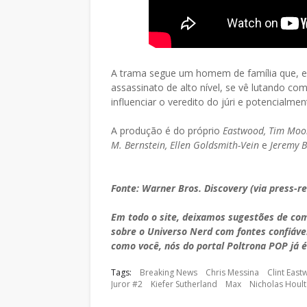
A trama segue um homem de família que, 
assassinato de alto nível, se vê lutando co
influenciar o veredito do júri e potencialme
A produção é do próprio
Eastwood, Tim Moo
M. Bernstein, Ellen Goldsmith-Vein
e
Jeremy B
Fonte: Warner Bros. Discovery (via press-r
Em todo o site, deixamos sugestões de co
sobre o Universo Nerd com fontes confiáve
como você, nós do portal Poltrona POP já é
Tags:
Breaking News
Chris Messina
Clint Eas
Juror #2
Kiefer Sutherland
Max
Nicholas Hoult