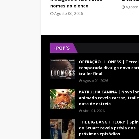
nomes no elenco
Agosto 
Agosto 06, 2026
+POP´S
OPERAÇÃO - LIONESS | Tercei
temporada divulga novo car
trailer final
Agosto 01, 2026
PATRULHA CANINA | Novo lo
animado revela cartaz, traile
data de estreia
Abril 01, 2026
THE BIG BANG THEORY | Spin
do Stuart revela prévia dos
próximos episódios