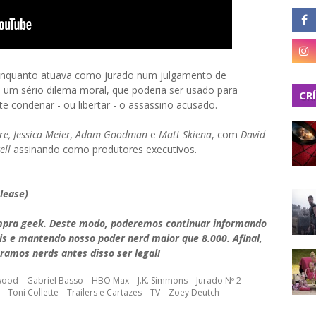
enquanto atuava como jurado num julgamento de
m um sério dilema moral, que poderia ser usado para
CR
nte condenar - ou libertar - o assassino acusado.
re, Jessica Meier, Adam Goodman
e
Matt Skiena
, com
David
ell
assinando como produtores executivos.
elease)
mpra geek. Deste modo, poderemos continuar informando
is e mantendo nosso poder nerd maior que 8.000. Afinal,
ramos nerds antes disso ser legal!
twood
Gabriel Basso
HBO Max
J.K. Simmons
Jurado Nº 2
Toni Collette
Trailers e Cartazes
TV
Zoey Deutch