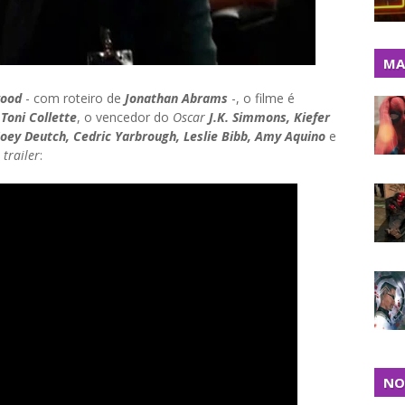
MA
wood
- com roteiro de
Jonathan Abrams
-, o filme é
 Toni Collette
, o vencedor do
Oscar
J.K. Simmons, Kiefer
Zoey Deutch, Cedric Yarbrough, Leslie Bibb, Amy Aquino
e
o
trailer
:
NO