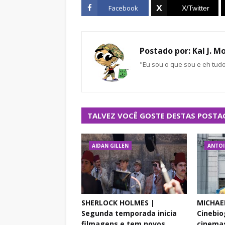
Facebook
Postado por:
Kal J. M
"Eu sou o que sou e eh tud
TALVEZ VOCÊ GOSTE DESTAS POSTA
AIDAN GILLEN
ANTOI
SHERLOCK HOLMES |
MICHAE
Segunda temporada inicia
Cinebio
filmagens e tem novos
cinemas