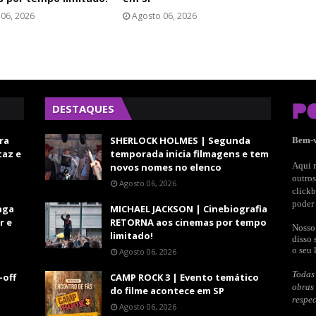
06, 2026
Agosto 06, 2026
DESTAQUES
ra
SHERLOCK HOLMES | Segunda
Bem-
taz e
temporada inicia filmagens e tem
Aqui n
novos nomes no elenco
outros
Agosto 06, 2026
clickb
poder 
nga
MICHAEL JACKSON | Cinebiografia
r e
RETORNA aos cinemas por tempo
Nosso 
limitado!
disso 
o seu 
Agosto 06, 2026
Todas 
-off
CAMP ROCK 3 | Evento temático
obras
do filme acontece em SP
respec
Agosto 06, 2026