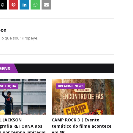
oon
o o que sou" (Popeye)
GENS
NE FUQUA
BREAKING NEWS
L JACKSON |
CAMP ROCK 3 | Evento
grafia RETORNA aos
temático do filme acontece
 por tempo limitado!
em SP