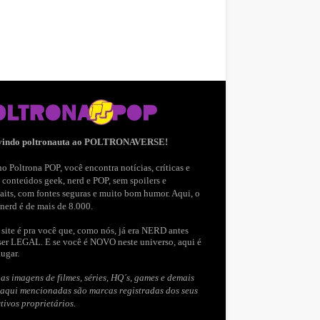
vindo poltronauta ao POLTRONAVERSE!
o Poltrona POP, você encontra notícias, críticas e
 conteúdos geek, nerd e POP, sem spoilers e
aits, com fontes seguras e muito bom humor. Aqui, o
nerd é de mais de 8.000.
site é pra você que, como nós, já era NERD antes
ser LEGAL. E se você é NOVO neste universo, aqui é
lugar.
as imagens de filmes, séries, HQ´s, games e demais
 aqui mencionadas são marcas registradas dos seus
tivos proprietários.