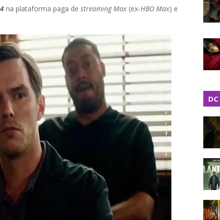
24
na plataforma paga de
streaming Max
(ex-
HBO Max
) e
DC