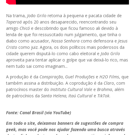
Na trama,
João Grilo
retorna à pequena e pacata cidade de
Taperoá
após 20 anos desaparecido, reencontrando seu
amigo
Chicó
e descobrindo que ficou famoso ali devido à
lenda de que foi ressuscitado num julgamento, que tinha o
diabo como acusador,
Nossa Senhora
como defensora e
Jesus
Cristo
como juiz. Agora, os dois políticos mais poderosos da
cidade querem disputá-lo como cabo eleitoral e
João Grilo
aproveita para tentar aplicar o golpe que vai deixá-lo rico, mas
nem tudo sai como imaginam...
A produção é da
Conspiração, Guel Produções
e
H2O Films
, que
também assina a distribuição. A coprodução é da
Claro
, com
patrocínios master do
Instituto Cultural Vale
e
Brahma
, além
de patrocínios da
Santa Helena, Itaú Cultural
e
TikTok
.
Fonte: Canal Brasil (via YouTube)
Em todo o site, deixamos banners de sugestões de compra
geek, mas você pode nos ajudar fazendo uma busca através