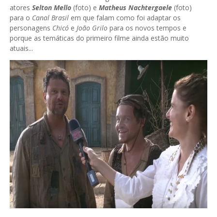
atores
Selton Mello
(foto) e
Matheus Nachtergaele
(foto)
para o
Canal Brasil
em que falam como foi adaptar os
personagens
Chicó
e
João Grilo
para os novos tempos e
porque as temáticas do primeiro filme ainda estão muito
atuais...