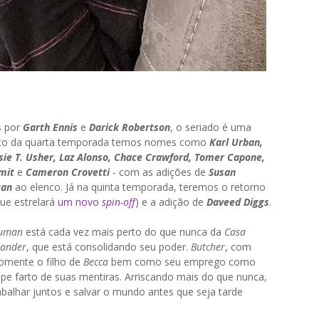
s por
Garth Ennis
e
Darick Robertson
, o seriado é uma
nco da quarta temporada temos nomes como
Karl Urban,
ssie T. Usher, Laz Alonso, Chace Crawford, Tomer Capone,
mit
e
Cameron Crovetti
- com as adições de
Susan
gan
ao elenco. Já na quinta temporada, teremos o retorno
ue estrelará
um novo
spin-off
) e a adição de
Daveed Diggs
.
euman
está cada vez mais perto do que nunca da
Casa
ander
, que está consolidando seu poder.
Butcher
, com
omente o filho de
Becca
bem como seu emprego como
ipe farto de suas mentiras. Arriscando mais do que nunca,
balhar juntos e salvar o mundo antes que seja tarde