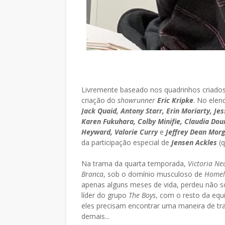
Livremente baseado nos quadrinhos criado
criação do
showrunner
Eric Kripke
. No ele
Jack Quaid, Antony Starr, Erin Moriarty, Je
Karen Fukuhara, Colby Minifie, Claudia Dou
Heyward, Valorie Curry
e
Jeffrey Dean Mor
da participação especial de
Jensen Ackles
(q
Na trama da quarta temporada,
Victoria N
Branca
, sob o domínio musculoso de
Homel
apenas alguns meses de vida, perdeu não s
líder do grupo
The Boys
, com o resto da equ
eles precisam encontrar uma maneira de tra
demais...