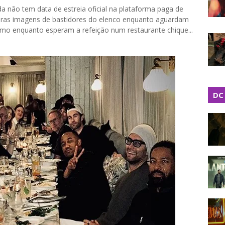
da não tem data de estreia oficial na plataforma paga de
iras imagens de bastidores do elenco enquanto aguardam
o enquanto esperam a refeição num restaurante chique...
DC