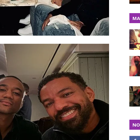
MA
NO