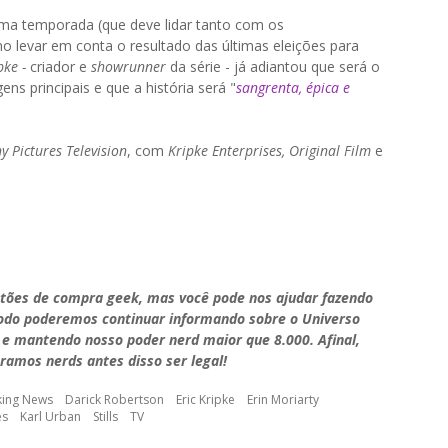
ima temporada (que deve lidar tanto com os
 levar em conta o resultado das últimas eleições para
pke -
criador e
showrunner
da série - já adiantou que será o
 principais e que a história será "
sangrenta, épica e
y Pictures Television
, com
Kripke Enterprises, Original Film
e
stões de compra geek, mas você pode nos ajudar fazendo
modo poderemos continuar informando sobre o Universo
 e mantendo nosso poder nerd maior que 8.000. Afinal,
ramos nerds antes disso ser legal!
king News
Darick Robertson
Eric Kripke
Erin Moriarty
es
Karl Urban
Stills
TV