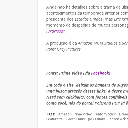
Ainda não há detalhes sobre a trama da últ
acontecimentos da temporada anterior como
presidente dos
Estados Unidos
) mas
Eric Kri
momento de despedida de muitos personagens
luxuriosa
".
A produção é da
Amazon MGM Studios
e
Son
Point Grey Pictures
.
Fonte: Prime Video (via
Facebook
)
Em todo o site, deixamos banners de suge
uma busca através destes links, e deste 
Nerd sem clickbaits, com fontes confiáveis
como você, nós do portal Poltrona POP já é
Tags:
Amazon Prime Video
Antony Starr
Brea
Featurette
Garth Ennis
Jack Quaid
Jensen Ackl