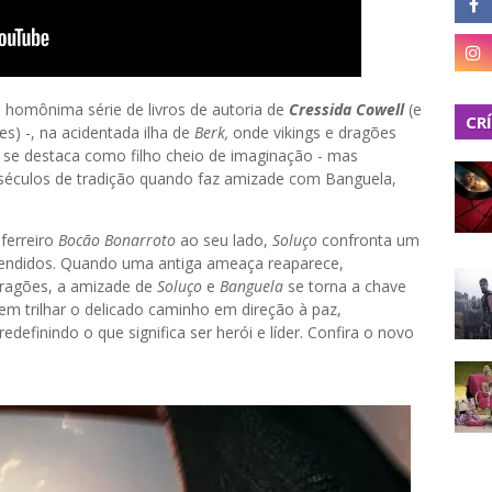
 homônima série de livros de autoria de
Cressida Cowell
(e
CR
es) -, na acidentada ilha de
Berk,
onde vikings e dragões
 se destaca como filho cheio de imaginação - mas
 séculos de tradição quando faz amizade com Banguela,
 ferreiro
Bocão Bonarroto
ao seu lado,
Soluço
confronta um
endidos. Quando uma antiga ameaça reaparece,
ragões, a amizade de
Soluço
e
Banguela
se torna a chave
vem trilhar o delicado caminho em direção à paz,
definindo o que significa ser herói e líder. Confira o novo