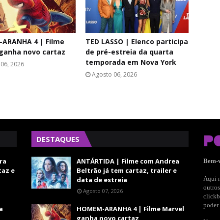
ARANHA 4 | Filme
TED LASSO | Elenco participa
ganha novo cartaz
de pré-estreia da quarta
temporada em Nova York
06, 2026
Agosto 06, 2026
DESTAQUES
ra
ANTÁRTIDA | Filme com Andrea
Bem-
taz e
Beltrão já tem cartaz, trailer e
Aqui n
data de estreia
outros
Agosto 07, 2026
clickb
poder 
a
HOMEM-ARANHA 4 | Filme Marvel
ganha novo cartaz