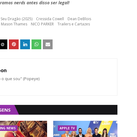
ramos nerds antes disso ser legal!
 Seu Dragão (2025)
Cressida Cowell
Dean DeBlois
Mason Thames
NICO PARKER
Trailers e Cartazes
oon
o o que sou" (Popeye)
GENS
ING NEWS
APPLE TV