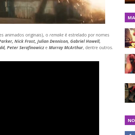
MA
es animados originais), o
remake
é estrelado por nomes
rker, Nick Frost, Julian Dennison, Gabriel Howell,
d, Peter Serafinowicz
e
Murray McArthur
, dentre outros.
NO