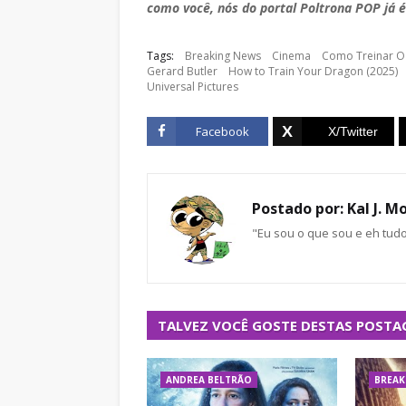
como você, nós do portal Poltrona POP já é
Tags:
Breaking News
Cinema
Como Treinar O
Gerard Butler
How to Train Your Dragon (2025)
Universal Pictures
Facebook
Postado por:
Kal J. M
"Eu sou o que sou e eh tud
TALVEZ VOCÊ GOSTE DESTAS POSTA
ANDREA BELTRÃO
BREAK