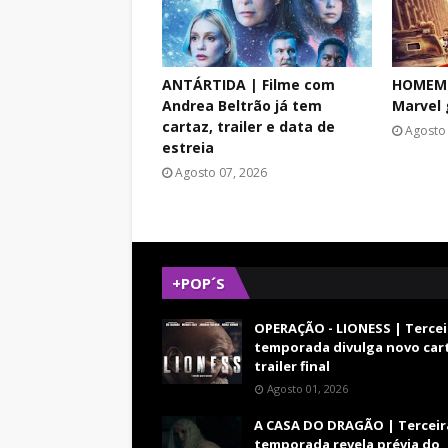
ANTÁRTIDA | Filme com
HOMEM-
Andrea Beltrão já tem
Marvel 
cartaz, trailer e data de
Agosto 
estreia
Agosto 07, 2026
+POP´S
OPERAÇÃO - LIONESS | Tercei
temporada divulga novo car
trailer final
Agosto 01, 2026
A CASA DO DRAGÃO | Terceir
temporada revela prévia do