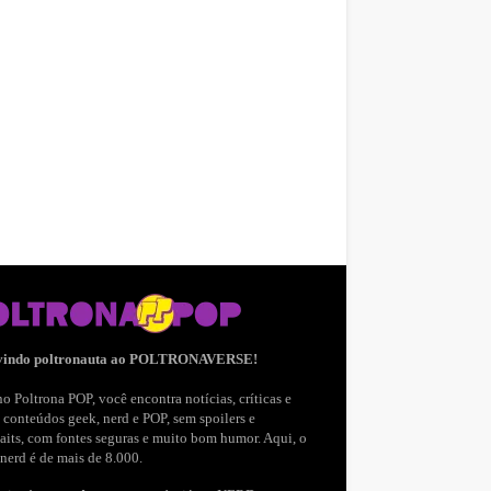
vindo poltronauta ao POLTRONAVERSE!
o Poltrona POP, você encontra notícias, críticas e
 conteúdos geek, nerd e POP, sem spoilers e
aits, com fontes seguras e muito bom humor. Aqui, o
nerd é de mais de 8.000.