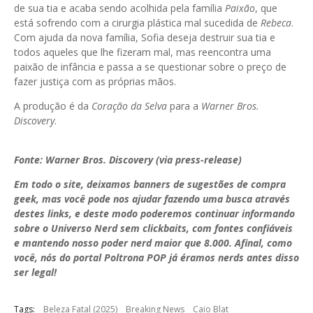
de sua tia e acaba sendo acolhida pela família
Paixão
, que
está sofrendo com a cirurgia plástica mal sucedida de
Rebeca
.
Com ajuda da nova família, Sofia deseja destruir sua tia e
todos aqueles que lhe fizeram mal, mas reencontra uma
paixão de infância e passa a se questionar sobre o preço de
fazer justiça com as próprias mãos.
A produção é da
Coração da Selva
para a
Warner Bros.
Discovery
.
Fonte: Warner Bros. Discovery (via press-release)
Em todo o site, deixamos banners de sugestões de compra
geek, mas você pode nos ajudar fazendo uma busca através
destes links, e deste modo poderemos continuar informando
sobre o Universo Nerd sem clickbaits, com fontes confiáveis
e mantendo nosso poder nerd maior que 8.000. Afinal, como
você, nós do portal Poltrona POP já éramos nerds antes disso
ser legal!
Tags:
Beleza Fatal (2025)
Breaking News
Caio Blat