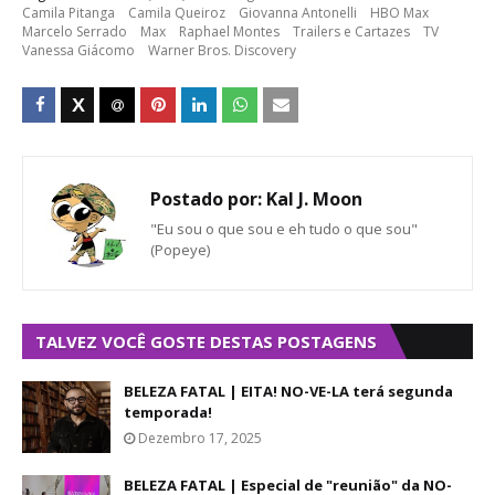
Camila Pitanga
Camila Queiroz
Giovanna Antonelli
HBO Max
Marcelo Serrado
Max
Raphael Montes
Trailers e Cartazes
TV
Vanessa Giácomo
Warner Bros. Discovery
Postado por:
Kal J. Moon
"Eu sou o que sou e eh tudo o que sou"
(Popeye)
TALVEZ VOCÊ GOSTE DESTAS POSTAGENS
BELEZA FATAL | EITA! NO-VE-LA terá segunda
temporada!
Dezembro 17, 2025
BELEZA FATAL | Especial de "reunião" da NO-