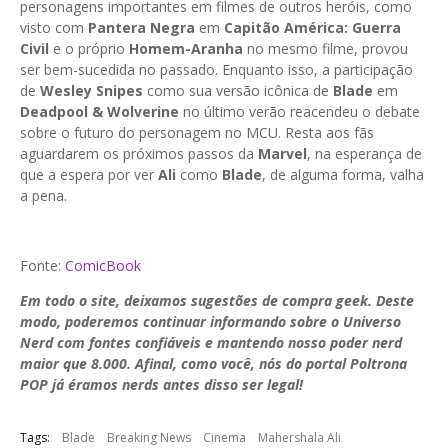
personagens importantes em filmes de outros heróis, como
visto com
Pantera Negra
em
Capitão América: Guerra
Civil
e o próprio
Homem-Aranha
no mesmo filme, provou
ser bem-sucedida no passado. Enquanto isso, a participação
de
Wesley Snipes
como sua versão icônica de
Blade
em
Deadpool & Wolverine
no último verão reacendeu o debate
sobre o futuro do personagem no MCU. Resta aos fãs
aguardarem os próximos passos da
Marvel
, na esperança de
que a espera por ver
Ali
como
Blade
, de alguma forma, valha
a pena.
Fonte:
ComicBook
Em todo o site, deixamos sugestões de compra geek. Deste
modo, poderemos continuar informando sobre o Universo
Nerd com fontes confiáveis e mantendo nosso poder nerd
maior que 8.000. Afinal, como você, nós do portal Poltrona
POP já éramos nerds antes disso ser legal!
Tags:
Blade
Breaking News
Cinema
Mahershala Ali