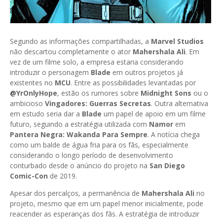
Segundo as informações compartilhadas, a
Marvel Studios
não descartou completamente o ator
Mahershala Ali
. Em
vez de um filme solo, a empresa estaria considerando
introduzir o personagem
Blade
em outros projetos já
existentes no
MCU
. Entre as possibilidades levantadas por
@YrOnlyHope
, estão os rumores sobre
Midnight Sons
ou o
ambicioso
Vingadores: Guerras Secretas
. Outra alternativa
em estudo seria dar a
Blade
um papel de apoio em um filme
futuro, seguindo a estratégia utilizada com
Namor
em
Pantera Negra: Wakanda Para Sempre
. A notícia chega
como um balde de água fria para os fãs, especialmente
considerando o longo período de desenvolvimento
conturbado desde o anúncio do projeto na
San Diego
Comic-Con
de 2019.
Apesar dos percalços, a permanência de
Mahershala Ali
no
projeto, mesmo que em um papel menor inicialmente, pode
reacender as esperanças dos fãs. A estratégia de introduzir