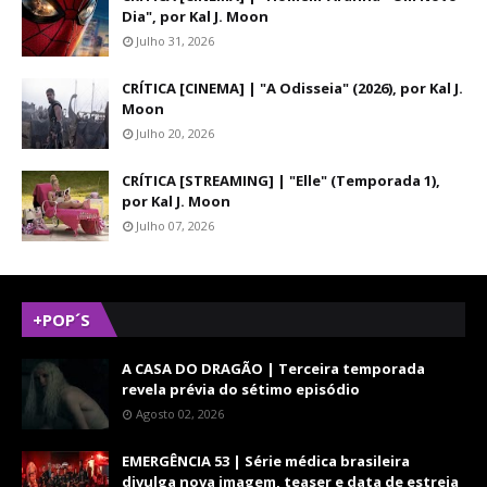
Dia", por Kal J. Moon
Julho 31, 2026
CRÍTICA [CINEMA] | "A Odisseia" (2026), por Kal J.
Moon
Julho 20, 2026
CRÍTICA [STREAMING] | "Elle" (Temporada 1),
por Kal J. Moon
Julho 07, 2026
+POP´S
A CASA DO DRAGÃO | Terceira temporada
revela prévia do sétimo episódio
Agosto 02, 2026
EMERGÊNCIA 53 | Série médica brasileira
divulga nova imagem, teaser e data de estreia