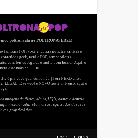
vindo poltronauta ao POLTRONAVERSE!
o Poltrona POP, você encontra notícias, críticas e
 conteúdos geek, nerd e POP, sem spoilers e
aits, com fontes seguras e muito bom humor. Aqui, o
nerd é de mais de 8.000.
site é pra você que, como nós, já era NERD antes
ser LEGAL. E se você é NOVO neste universo, aqui é
lugar.
as imagens de filmes, séries, HQ´s, games e demais
 aqui mencionadas são marcas registradas dos seus
tivos proprietários.
Home
Contato