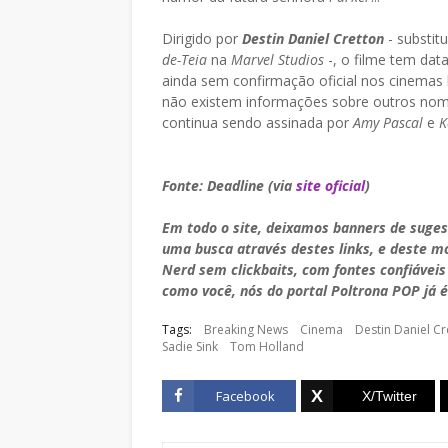
Dirigido por
Destin Daniel Cretton
- substit
de-Teia
na
Marvel Studios
-, o filme tem dat
ainda sem confirmação oficial nos cinemas 
não existem informações sobre outros nom
continua sendo assinada por
Amy Pascal
e
K
Fonte: Deadline (via
site oficial
)
Em todo o site, deixamos banners de suge
uma busca através destes links, e deste 
Nerd sem clickbaits, com fontes confiáveis
como você, nós do portal Poltrona POP já é
Tags:
Breaking News
Cinema
Destin Daniel Cr
Sadie Sink
Tom Holland
Facebook