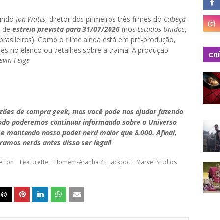
uindo
Jon Watts
, diretor dos primeiros três filmes do
Cabeça-
a de
estreia prevista para 31/07/2026
(nos
Estados Unidos
,
brasileiros). Como o filme ainda está em pré-produção,
es no elenco ou detalhes sobre a trama. A produção
CR
evin Feige
.
stões de compra geek, mas você pode nos ajudar fazendo
modo poderemos continuar informando sobre o Universo
 e mantendo nosso poder nerd maior que 8.000. Afinal,
ramos nerds antes disso ser legal!
etton
Featurette
Homem-Aranha 4
Jackpot
Marvel Studios