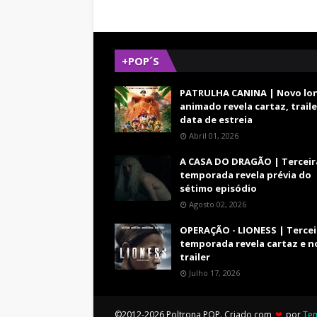
+POP´S
PATRULHA CANINA | Novo lo
animado revela cartaz, traile
data de estreia
Abril 01, 2026
A CASA DO DRAGÃO | Terceir
temporada revela prévia do
sétimo episódio
Agosto 02, 2026
OPERAÇÃO - LIONESS | Tercei
temporada revela cartaz e n
trailer
Julho 17, 2026
©2012-2026 Poltrona POP. Criado com
❤
por
Te