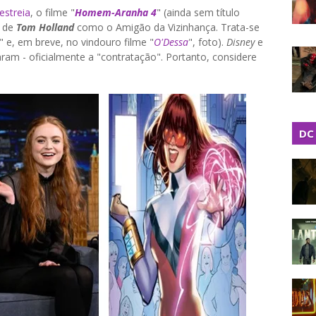
estreia
, o filme "
Homem-Aranha 4
" (ainda sem título
m de
Tom Holland
como o Amigão da Vizinhança. Trata-se
" e, em breve, no vindouro filme "
O'Dessa
", foto).
Disney
e
m - oficialmente a "contratação". Portanto, considere
DC