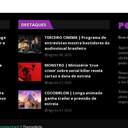
DESTAQUES
nga
TERCEIRO CINEMA | Programa de
Bem-
r e
entrevistas mostra bastidores do
Aqui n
audiovisual brasileiro
outros
Agosto 08, 2026
clickb
poder 
a
MONSTRO | Minissérie 'true
crime' sobre serial killer revela
Nosso 
cartaz e data de estreia
disso 
o seu 
Agosto 07, 2026
Todas 
ra
COCOMELON | Longa animado
obras
ovo
ganha trailer e previsão de
respec
estreia
Agosto 07, 2026
mplatesYard
|
ThemeWide