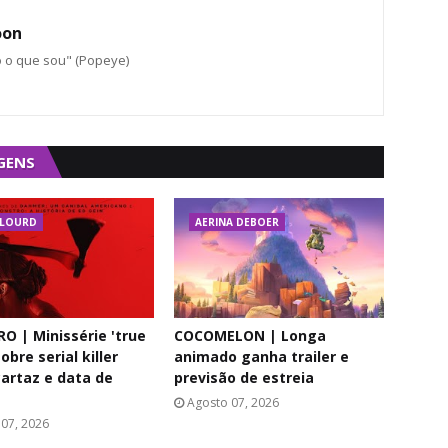
oon
o o que sou" (Popeye)
GENS
E LOURD
AERINA DEBOER
 | Minissérie 'true
COCOMELON | Longa
obre serial killer
animado ganha trailer e
cartaz e data de
previsão de estreia
Agosto 07, 2026
07, 2026