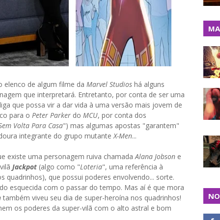
MA
o elenco de algum filme da
Marvel Studios
há alguns
nagem que interpretará. Entretanto, por conta de ser uma
diga que possa vir a dar vida à uma versão mais jovem de
ico para o
Peter Parker
do
MCU
, por conta dos
em Volta Para Casa
") mas algumas apostas "garantem"
ndoura integrante do grupo mutante
X-Men
...
ue existe uma personagem ruiva chamada
Alana Jobson
e
vilã
Jackpot
(algo como "
Loteria
", uma referência à
s quadrinhos), que possui poderes envolvendo... sorte.
ndo esquecida com o passar do tempo. Mas aí é que mora
NO
n
também viveu seu dia de super-heroína nos quadrinhos!
inem os poderes da super-vilã com o alto astral e bom