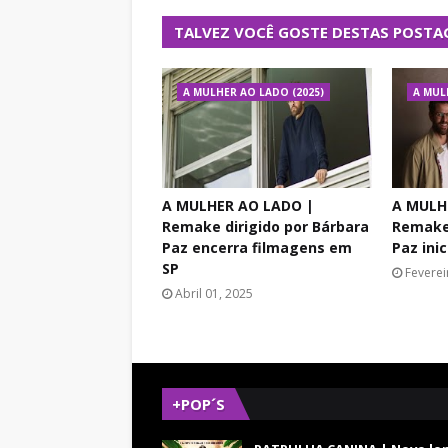
TALVEZ VOCÊ GOSTE DESTAS POSTA
A MULHER AO LADO (2025)
A MUL
A MULHER AO LADO |
A MULH
Remake dirigido por Bárbara
Remake 
Paz encerra filmagens em
Paz ini
SP
Feverei
Abril 01, 2025
+POP´S