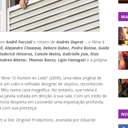
MA
com
André Faccioli
e roteiro de
Andrés Duprat
-, o filme é
l, Alejandro Claveaux, Debora Duboc, Pedro Botine, Guida
Roderick Himeros, Camila Motta, Gabrielle Joie, Nizo
 Andrea Mattar, Thomas Basso, Ligia Yamaguti
e a própria
filme “
O Homem Ao Lado
” (2009), uma ideia original de
é um culto e refinado designer de objetos, reconhecido
ilho numa casa magnífica. No entanto, sua rotina é
ma janela voltada em direção à sua sala. Com um estilo de
ctoria desperta em Leonardo uma inquietação profunda,
a com sua presença.
NO
m a
Star Original Productions
, assinada por
Eduardo