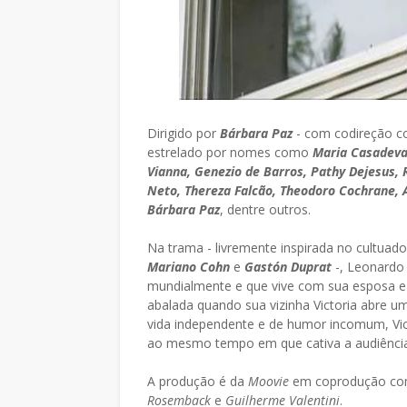
Dirigido por
Bárbara Paz
- com codireção 
estrelado por nomes como
Maria Casadeval
Vianna, Genezio de Barros, Pathy Dejesus, 
Neto, Thereza Falcão, Theodoro Cochrane,
Bárbara Paz
, dentre outros.
Na trama - livremente inspirada no cultuado 
Mariano Cohn
e
Gastón Duprat
-, Leonardo 
mundialmente e que vive com sua esposa e f
abalada quando sua vizinha Victoria abre u
vida independente e de humor incomum, Vi
ao mesmo tempo em que cativa a audiênci
A produção é da
Moovie
em coprodução co
Rosemback
e
Guilherme Valentini
.