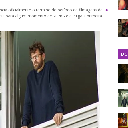
cia oficialmente o término do período de filmagens de "
A
reia para algum momento de 2026 - e divulga a primeira
DC