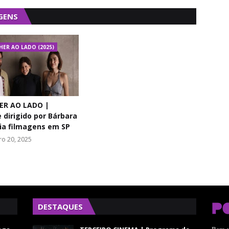
GENS
HER AO LADO (2025)
ER AO LADO |
dirigido por Bárbara
cia filmagens em SP
ro 20, 2025
DESTAQUES