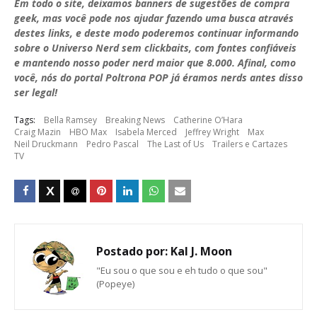
Em todo o site, deixamos banners de sugestões de compra
geek, mas você pode nos ajudar fazendo uma busca através
destes links, e deste modo poderemos continuar informando
sobre o Universo Nerd sem clickbaits, com fontes confiáveis
e mantendo nosso poder nerd maior que 8.000. Afinal, como
você, nós do portal Poltrona POP já éramos nerds antes disso
ser legal!
Tags:
Bella Ramsey
Breaking News
Catherine O’Hara
Craig Mazin
HBO Max
Isabela Merced
Jeffrey Wright
Max
Neil Druckmann
Pedro Pascal
The Last of Us
Trailers e Cartazes
TV
Postado por:
Kal J. Moon
"Eu sou o que sou e eh tudo o que sou"
(Popeye)