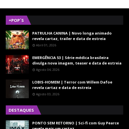
+POP´S
PATRULHA CANINA | Novo longa animado
revela cartaz, trailer e data de estreia
Abril 01, 2026
EMERGÊNCIA 53 | Série médica brasileira
divulga nova imagem, teaser e data de estreia
Agosto 04, 2026
LOBIS-HOMEM | Terror com Willem Dafoe
revela cartaz e data de estreia
Agosto 03, 2026
DESTAQUES
PONTO SEM RETORNO | Sci-fi com Guy Pearce
revela mais um cartaz