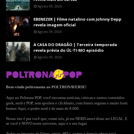
Agosto 09, 2026
EBENEZER | Filme natalino com Johnny Depp
revela imagem oficial
Agosto 09, 2026
A CASA DO DRAGÃO | Terceira temporada
revela prévia do ÚL-TI-MO episódio
Agosto 09, 2026
Bem-vindo poltronauta ao POLTRONAVERSE!
Aqui no Poltrona POP, você encontra notícias, críticas e outros conteúdos
geek, nerd e POP, sem spoilers e clickbaits, com fontes seguras e muito bom
humor. Aqui, o poder nerd é de mais de 8.000.
Nosso site é pra você que, como nós, já era NERD antes disso ser LEGAL. E
se você é NOVO neste universo, aqui é o seu lugar.
Todas as imagens de filmes, séries, HQ´s, games e demais obras aqui