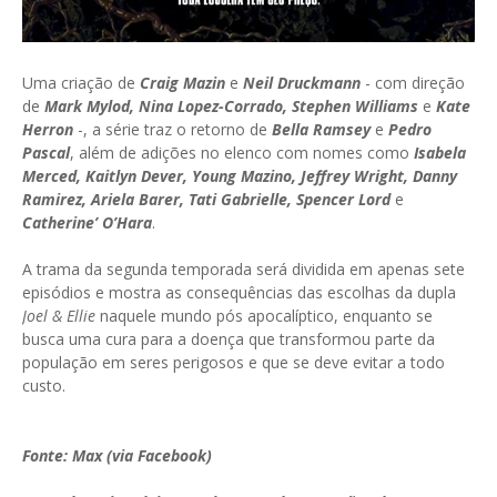
Uma criação de
Craig Mazin
e
Neil Druckmann
- com direção
de
Mark Mylod, Nina Lopez-Corrado, Stephen Williams
e
Kate
Herron
-, a série traz o retorno de
Bella Ramsey
e
Pedro
Pascal
, além de adições no elenco com nomes como
Isabela
Merced, Kaitlyn Dever, Young Mazino, Jeffrey Wright, Danny
Ramirez, Ariela Barer, Tati Gabrielle, Spencer Lord
e
Catherine’ O’Hara
.
A trama da segunda temporada será dividida em apenas sete
episódios e mostra as consequências das escolhas da dupla
Joel & Ellie
naquele mundo pós apocalíptico, enquanto se
busca uma cura para a doença que transformou parte da
população em seres perigosos e que se deve evitar a todo
custo.
Fonte: Max (via Facebook)