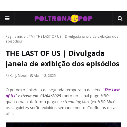
Página inicial
TV
THE LAST OF US | Divulgada janela de exibição dos
episódios
THE LAST OF US | Divulgada
janela de exibição dos episódios
Kal J. Moon
Abril 12, 2025
O primeiro episódio da segunda temporada da série "
The Last
of Us
"
estreia em 13/04/2025
tanto no canal pago
HBO
quanto na plataforma paga de
streaming Max
(ex-
HBO Max
) -
os seguintes serão exibidos semanalmente. Confira as datas
oficiais: