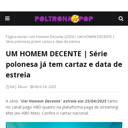
Página inicial
Um Homem Decente (2025)
UM HOMEM DECENTE |
Série polonesa já tem cartaz e data de estreia
UM HOMEM DECENTE | Série
polonesa já tem cartaz e data de
estreia
Kal J. Moon
Abril 24, 2025
A série "
Um Homem Decente
"
estreia em 25/04/2025
tanto
no canal pago
HBO
quanto na plataforma paga de
streaming
Max
(ex-
HBO Max
). Confira o cartaz nacional: