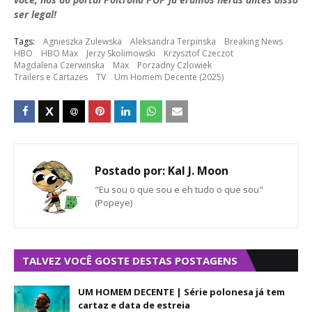
ser legal!
Tags:
Agnieszka Zulewska
Aleksandra Terpinska
Breaking News
HBO
HBO Max
Jerzy Skolimowski
Krzysztof Czeczot
Magdalena Czerwinska
Max
Porzadny Czlowiek
Trailers e Cartazes
TV
Um Homem Decente (2025)
Postado por:
Kal J. Moon
"Eu sou o que sou e eh tudo o que sou"
(Popeye)
TALVEZ VOCÊ GOSTE DESTAS POSTAGENS
UM HOMEM DECENTE | Série polonesa já tem
cartaz e data de estreia