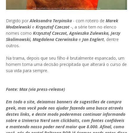
Dirigido por
Aleksandra Terpinska
- com roteiro de
Marek
Modzelewski
e
Krzysztof Czeczot
-, a série tem no elenco
nomes como
Krzysztof Czeczot, Agnieszka Zulewska, Jerzy
Skolimowski, Magdalena Czerwinska
e
Jan Englert
, dentre
outros.
Na trama, depois que seu filho é brutalmente espancado, um
homem toma uma decisão precipitada que alterará o curso de
sua vida para sempre.
Fonte: Max (via press-release)
Em todo o site, deixamos banners de sugestões de compra
geek, mas você pode nos ajudar fazendo uma busca através
destes links, e deste modo poderemos continuar informando
sobre o Universo Nerd sem clickbaits, com fontes confiáveis
e mantendo nosso poder nerd maior que 8.000. Afinal, como
você, nós do portal Poltrona POP já éramos nerds antes disso