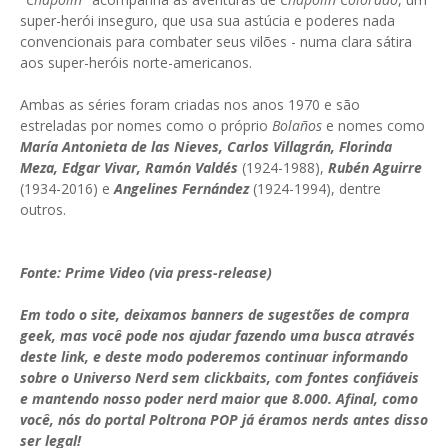
super-herói inseguro, que usa sua astúcia e poderes nada
convencionais para combater seus vilões - numa clara sátira
aos super-heróis norte-americanos.
Ambas as séries foram criadas nos anos 1970 e são
estreladas por nomes como o próprio
Bolaños
e nomes como
María Antonieta de las Nieves, Carlos Villagrán, Florinda
Meza, Edgar Vivar, Ramón Valdés
(1924-1988),
Rubén Aguirre
(1934-2016) e
Angelines Fernández
(1924-1994), dentre
outros.
Fonte: Prime Video (via press-release)
Em todo o site, deixamos banners de sugestões de compra
geek, mas você pode nos ajudar fazendo uma busca através
deste link, e deste modo poderemos continuar informando
sobre o Universo Nerd sem clickbaits, com fontes confiáveis
e mantendo nosso poder nerd maior que 8.000. Afinal, como
você, nós do portal Poltrona POP já éramos nerds antes disso
ser legal!