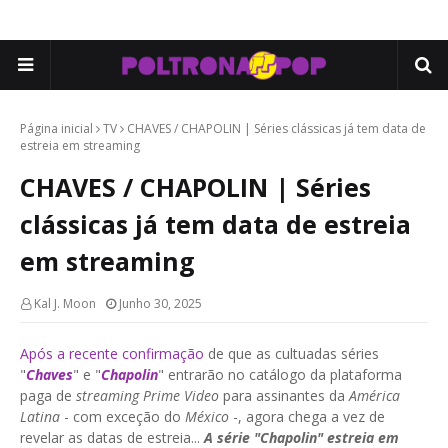
Página inicial
TV
CHAVES / CHAPOLIN | Séries clássicas já tem data de
estreia em streaming
CHAVES / CHAPOLIN | Séries
clássicas já tem data de estreia
em streaming
Kal J. Moon
Junho 30, 2025
Após a recente confirmação
de que as cultuadas séries
"
Chaves
" e "
Chapolin
" entrarão no catálogo da plataforma
paga de
streaming Prime Video
para assinantes da
América
Latina
- com exceção do
México
-, agora chega a vez de
revelar as datas de estreia...
A série "Chapolin" estreia em