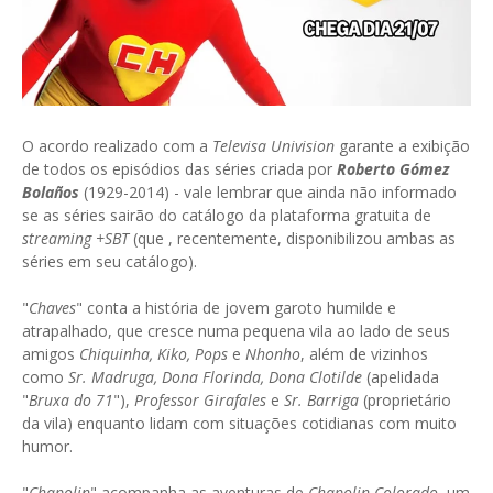
O acordo realizado com a
Televisa Univision
garante a exibição
de todos os episódios das séries criada por
Roberto Gómez
Bolaños
(1929-2014) - vale lembrar que ainda não informado
se as séries sairão do catálogo da plataforma gratuita de
streaming +SBT
(que , recentemente, disponibilizou ambas as
séries em seu catálogo).
"
Chaves
" conta a história de jovem garoto humilde e
atrapalhado, que cresce numa pequena vila ao lado de seus
amigos
Chiquinha, Kiko, Pops
e
Nhonho
, além de vizinhos
como
Sr. Madruga, Dona Florinda, Dona Clotilde
(apelidada
"
Bruxa do 71
"),
Professor Girafales
e
Sr. Barriga
(proprietário
da vila) enquanto lidam com situações cotidianas com muito
humor.
"
Chapolin
" acompanha as aventuras de
Chapolin Colorado
, um