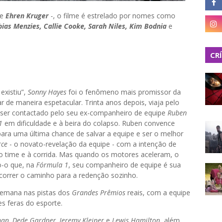
de
Ehren Kruger
-, o filme é estrelado por nomes como
bias Menzies, Callie Cooke, Sarah Niles, Kim Bodnia
e
CR
xistiu”,
Sonny Hayes
foi o fenômeno mais promissor da
r de maneira espetacular. Trinta anos depois, viaja pelo
 ser contactado pelo seu ex-companheiro de equipe
Ruben
 1
em dificuldade e à beira do colapso. Ruben convence
para uma última chance de salvar a equipe e ser o melhor
rce
- o novato-revelação da equipe - com a intenção de
ao time e à corrida. Mas quando os motores aceleram, o
o-o que, na
Fórmula 1
, seu companheiro de equipe é sua
correr o caminho para a redenção sozinho.
 semana nas pistas dos
Grandes Prêmios
reais, com a equipe
 feras do esporte.
an, Dede Gardner, Jeremy Kleiner
e
Lewis Hamilton
, além