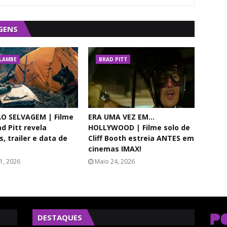
GENS
LAMBE
BRAD PITT
O SELVAGEM | Filme
ERA UMA VEZ EM...
d Pitt revela
HOLLYWOOD | Filme solo de
, trailer e data de
Cliff Booth estreia ANTES em
cinemas IMAX!
1, 2026
Maio 24, 2026
DESTAQUES