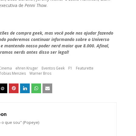
executiva de
Penni Thow
.
stões de compra geek, mas você pode nos ajudar fazendo
modo poderemos continuar informando sobre o Universo
 e mantendo nosso poder nerd maior que 8.000. Afinal,
ramos nerds antes disso ser legal!
Cinema
ehren Kruger
Eventos Geek
F1
Featurette
Tobias Menzies
Warner Bros
oon
o o que sou" (Popeye)