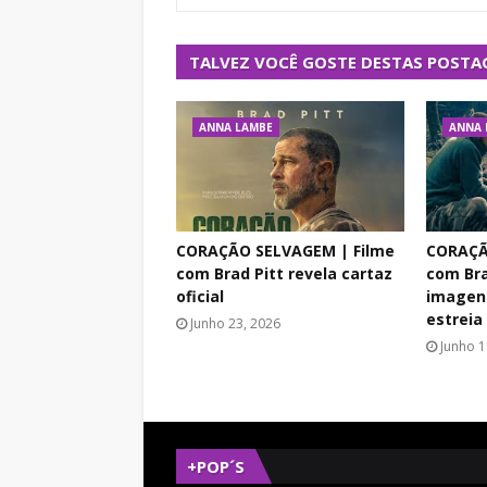
TALVEZ VOCÊ GOSTE DESTAS POSTA
ANNA LAMBE
ANNA 
CORAÇÃO SELVAGEM | Filme
CORAÇÃ
com Brad Pitt revela cartaz
com Bra
oficial
imagens
estreia
Junho 23, 2026
Junho 1
+POP´S