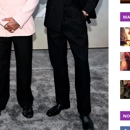
MA
NO