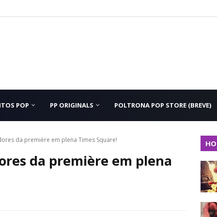
NTOS POP
PP ORIGINALS
POLTRONA POP STORE (BREVE)
idores da première em plena Times Square!
HO
idores da première em plena