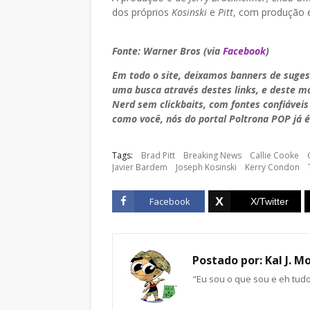
dos próprios
Kosinski
e
Pitt
, com produção 
Fonte: Warner Bros (via
Facebook
)
Em todo o site, deixamos banners de suge
uma busca através destes links, e deste 
Nerd sem clickbaits, com fontes confiáveis
como você, nós do portal Poltrona POP já é
Tags:
Brad Pitt
Breaking News
Callie Cooke
Javier Bardem
Joseph Kosinski
Kerry Condon
Facebook
Postado por:
Kal J. M
"Eu sou o que sou e eh tud