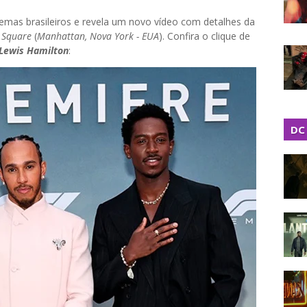
emas brasileiros e revela um novo vídeo com detalhes da
 Square
(
Manhattan, Nova York - EUA
). Confira o clique de
Lewis Hamilton
:
DC