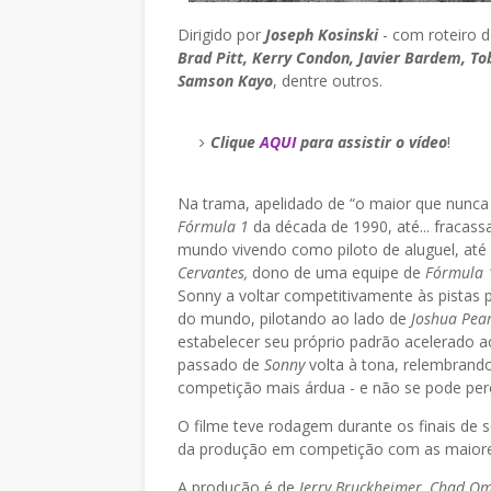
Dirigido por
Joseph Kosinski
- com roteiro 
Brad Pitt, Kerry Condon, Javier Bardem, To
Samson Kayo
, dentre outros.
Clique
AQUI
para assistir o vídeo
!
Na trama, apelidado de “o maior que nunca e
Fórmula 1
da década de 1990, até... fracassa
mundo vivendo como piloto de aluguel, até
Cervantes,
dono de uma equipe de
Fórmula
Sonny a voltar competitivamente às pistas 
do mundo, pilotando ao lado de
Joshua Pea
estabelecer seu próprio padrão acelerado 
passado de
Sonny
volta à tona, relembrand
competição mais árdua - e não se pode per
O filme teve rodagem durante os finais de
da produção em competição com as maiores
A produção é de
Jerry Bruckheimer, Chad Om