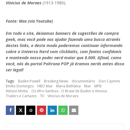
Vinicius de Moraes
(1913-1980).
Fonte: Max (via Youtube)
Em todo o site, deixamos banners de sugestões de compra
geek, mas você pode nos ajudar fazendo uma busca através
destes links, e deste modo poderemos continuar informando
sobre o Universo Nerd sem clickbaits, com fontes confiáveis
e mantendo nosso poder nerd maior que 8.000. Afinal, como
você, nós do portal Poltrona POP já éramos nerds antes disso
ser legal!
Tags:
Baden Powell
Breaking News
documentário
Dori Caymmi
Emílio Domingos
HBO Max
Maria Bethânia
Max
MPB
Nelson Motta
Os Afro-Sambas - O Brasil de Baden e Vinicius
Trailers e Cartazes
TV
Vinicius de Moraes