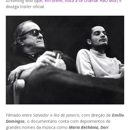
streaming Max
(
que, em breve, volta a se chamar
HBO Max
) e
divulga
trailer
oficial.
Filmado entre
Salvador
e
Rio de Janeiro
, com direção de
Emílio
Domingos
, o documentário conta com depoimentos de
grandes nomes da música como
Maria Bethânia, Dori