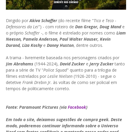
Dirigido por
Akiva Schaffer
(do recente filme "
Tico e Teco -
Defensores da Lei
") - com roteiro de
Dan Gregor, Doug Mand
e
o próprio
Schaffer
-, o filme é estrelado por nomes como
Liam
Neeson, Pamela Anderson, Paul Walter Hauser, Kevin
Durand, Liza Koshy
e
Danny Huston
, dentre outros.
A trama - livremente baseada nos personagens criados por
Jim Abrahams
(1944-2024),
David Zucker
e
Jerry Zucker
tanto
para a série de TV "
Police Squad
" quanto para a trilogia de
filmes estrelados por
Leslie Nielsen
(1926-2010) - segue o
detetive
Frank Drebin Jr.
às voltas de como ser policial em
tempos de politicamente correto.
Fonte: Paramount Pictures (via
Facebook
)
Em todo o site, deixamos sugestões de compra geek. Deste
modo, poderemos continuar informando sobre o Universo
Nerd com fontes confiáveis e mantendo nosso poder nerd