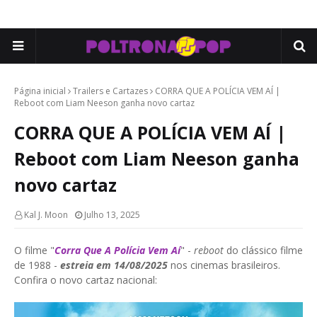
Página inicial
Trailers e Cartazes
CORRA QUE A POLÍCIA VEM AÍ |
Reboot com Liam Neeson ganha novo cartaz
CORRA QUE A POLÍCIA VEM AÍ |
Reboot com Liam Neeson ganha
novo cartaz
Kal J. Moon
Julho 13, 2025
O filme "
Corra Que A Polícia Vem Aí
" -
reboot
do clássico filme
de 1988 -
estreia em 14/08/2025
nos cinemas brasileiros.
Confira o novo cartaz nacional: