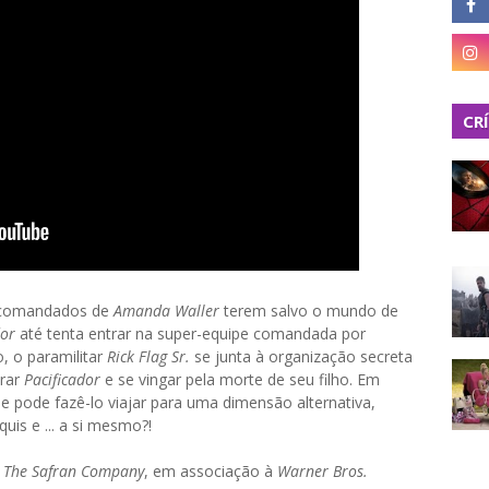
CR
 comandados de
Amanda Waller
terem salvo o mundo de
dor
até tenta entrar na super-equipe comandada por
, o paramilitar
Rick Flag Sr.
se junta à organização secreta
trar
Pacificador
e se vingar pela morte de seu filho. Em
e pode fazê-lo viajar para uma dimensão alternativa,
is e ... a si mesmo?!
e
The Safran Company
, em associação à
Warner Bros.