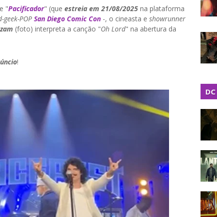
e "
Pacificador
" (que
estreia em 21/08/2025
na plataforma
d-geek-POP
San Diego Comic Con
-, o cineasta e
showrunner
azam
(foto) interpreta a canção "
Oh Lord
" na abertura da
núncio
!
DC