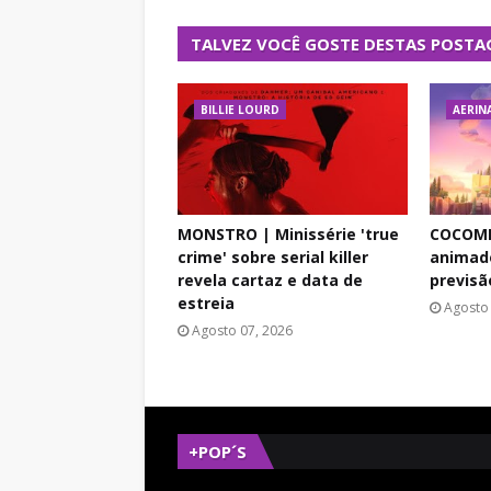
TALVEZ VOCÊ GOSTE DESTAS POSTA
BILLIE LOURD
AERIN
MONSTRO | Minissérie 'true
COCOME
crime' sobre serial killer
animado
revela cartaz e data de
previsã
estreia
Agosto 
Agosto 07, 2026
+POP´S