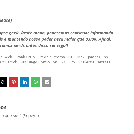
elease)
mpra geek. Deste modo, poderemos continuar informando
is e mantendo nosso poder nerd maior que 8.000. Afinal,
ramos nerds antes disso ser legal!
os Geek
Frank Grillo
Freddie Stroma
HBO Max
James Gunn
rt Patrick
San Diego Comic-Con
SDCC 25
Trailers e Cartazes
oon
o o que sou" (Popeye)