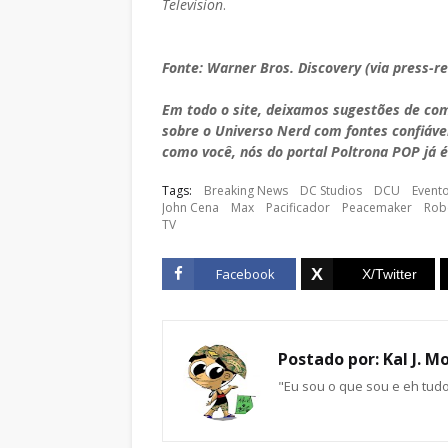
Television
.
Fonte: Warner Bros. Discovery (via press-r
Em todo o site, deixamos sugestões de co
sobre o Universo Nerd com fontes confiáve
como você, nós do portal Poltrona POP já é
Tags:
Breaking News
DC Studios
DCU
Event
John Cena
Max
Pacificador
Peacemaker
Robe
TV
Facebook
Postado por:
Kal J. M
"Eu sou o que sou e eh tud