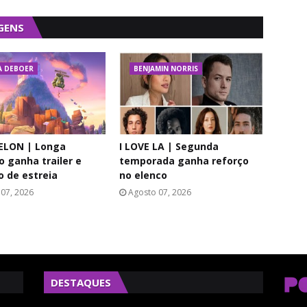
GENS
A DEBOER
BENJAMIN NORRIS
LON | Longa
I LOVE LA | Segunda
 ganha trailer e
temporada ganha reforço
o de estreia
no elenco
07, 2026
Agosto 07, 2026
DESTAQUES