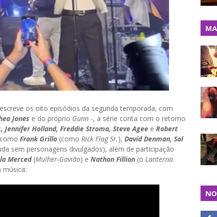
MA
 escreve os oito episódios da segunda temporada, com
thea Jones
e do próprio
Gunn
-, a série conta com o retorno
, Jennifer Holland, Freddie Stroma, Steve Agee
e
Robert
s como
Frank Grillo
(como
Rick Flag Sr.
),
David Denman, Sol
inda sem personagens divulgados), além de participação
ela Merced
(
Mulher-Gavião
) e
Nathan Fillion
(o
Lanterna
da música:
NO