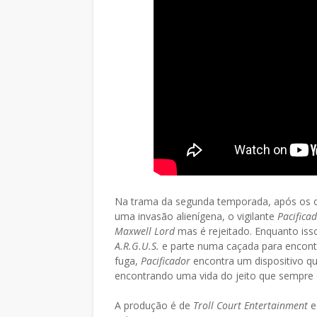
Na trama da segunda temporada, após os
uma invasão alienígena, o vigilante
Pacifica
Maxwell Lord
mas é rejeitado. Enquanto isso
A.R.G.U.S.
e parte numa caçada para encon
fuga,
Pacificador
encontra um dispositivo qu
encontrando uma vida do jeito que sempre qu
A produção é de
Troll Court Entertainment