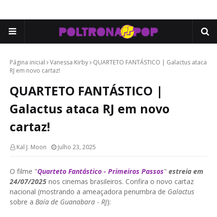
Página inicial
Vanessa Kirby
QUARTETO FANTÁSTICO | Galactus ataca
RJ em novo cartaz!
QUARTETO FANTÁSTICO |
Galactus ataca RJ em novo
cartaz!
Kal J. Moon
Julho 23, 2025
O filme "
Quarteto Fantástico - Primeiros Passos
"
estreia em
24/07/2025
nos cinemas brasileiros. Confira o novo cartaz
nacional (mostrando a ameaçadora penumbra de
Galactus
sobre a
Baía de Guanabara
-
RJ
):