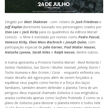
Dirigido por
Matt Shakman
- com roteiro de
Josh Friedman
e
Jeff Kaplan
(livremente baseado nos personagens criados por
Stan Lee
e
Jack Kirby
para os quadrinhos da editora
Marvel
Comics
) - o filme é estrelado por nomes como
Pedro Pascal,
Vanessa Kirby, Ebon Moss-Bachrach
e
Joseph Quinn
, com
participação especial de
Julia Garner, Paul Walter Hauser,
Natasha Lyonne, Sarah Niles
e
Ralph Ineson
, dentre outros.
A trama apresenta a
Primeira Família Marvel - Reed Richards /
Senhor Fantástico, Sue Storm / Mulher Invisível, Johnny Storm /
Tocha Humana
e
Ben Grimm / Coisa
- enquanto enfrenta seu
maior desafio até agora pois além de serem forçados a
equilibrar seus papéis como heróis e a força dos laços
familiares, também devem defender o planeta Terra de um
perigoso deus espacial chamado
Galactus
e sua enigmática
arauta conhecida apenas como
Surfista Prateada
. E como se o
plano de
Galactus
para devorar o planeta inteiro e todos nele
já não fosse ruim o suficiente, a ameaça se torna ainda mais