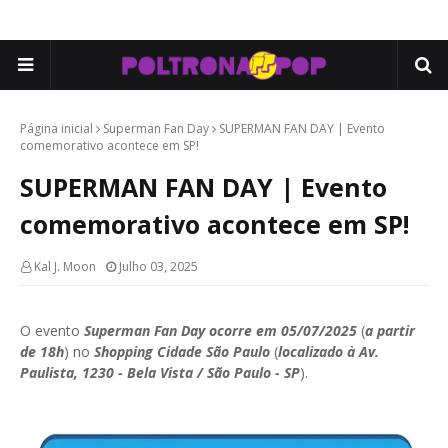
Página inicial
Superman Fan Day
SUPERMAN FAN DAY | Evento
comemorativo acontece em SP!
SUPERMAN FAN DAY | Evento
comemorativo acontece em SP!
Kal J. Moon
Julho 03, 2025
O evento
Superman Fan Day
ocorre em 05/07/2025
(
a partir
de 18h
) no
Shopping Cidade São Paulo
(
localizado à Av.
Paulista, 1230 - Bela Vista / São Paulo - SP
).