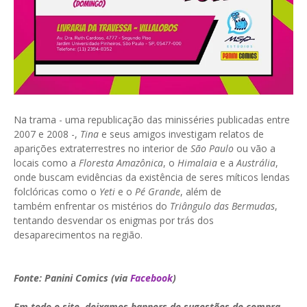
Na trama - uma republicação das minisséries publicadas entre
2007 e 2008 -,
Tina
e seus amigos investigam relatos de
aparições extraterrestres no interior de
São Paulo
ou vão a
locais como a
Floresta Amazônica
, o
Himalaia
e a
Austrália
,
onde buscam evidências da existência de seres míticos lendas
folclóricas como o
Yeti
e o
Pé Grande
, além de
também enfrentar os mistérios do
Triângulo das Bermudas
,
tentando desvendar os enigmas por trás dos
desaparecimentos na região.
Fonte: Panini Comics (via
Facebook
)
Em todo o site, deixamos banners de sugestões de compra