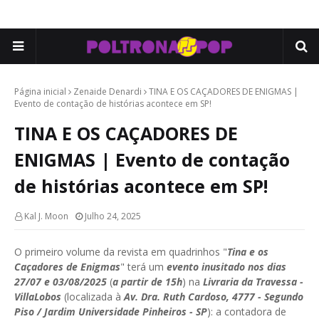
Página inicial
Zenaide Denardi
TINA E OS CAÇADORES DE ENIGMAS |
Evento de contação de histórias acontece em SP!
TINA E OS CAÇADORES DE
ENIGMAS | Evento de contação
de histórias acontece em SP!
Kal J. Moon
Julho 24, 2025
O primeiro volume da revista em quadrinhos "
Tina e os
Caçadores de Enigmas
" terá um
evento inusitado nos dias
27/07 e 03/08/2025
(
a partir de 15h
) na
Livraria da Travessa -
VillaLobos
(localizada à
Av. Dra. Ruth Cardoso, 4777 - Segundo
Piso / Jardim Universidade Pinheiros - SP
): a contadora de