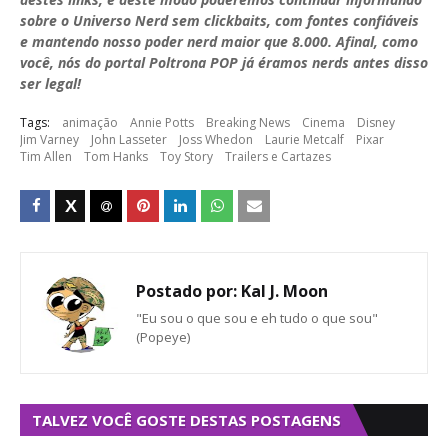
sobre o Universo Nerd sem clickbaits, com fontes confiáveis
e mantendo nosso poder nerd maior que 8.000. Afinal, como
você, nós do portal Poltrona POP já éramos nerds antes disso
ser legal!
Tags:
animação
Annie Potts
Breaking News
Cinema
Disney
Jim Varney
John Lasseter
Joss Whedon
Laurie Metcalf
Pixar
Tim Allen
Tom Hanks
Toy Story
Trailers e Cartazes
Postado por:
Kal J. Moon
"Eu sou o que sou e eh tudo o que sou"
(Popeye)
TALVEZ VOCÊ GOSTE DESTAS POSTAGENS