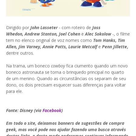
Dirigido por
John Lasseter
- com roteiro de
Joss
Whedon, Andrew Stanton, Joel Cohen
e
Alec Sokolow
-, o filme
tem no elenco original de voz nomes como
Tom Hanks, Tim
Allen, Jim Varney, Annie Potts, Laurie Metcalf
e
Penn Jillette
,
dentre outros.
Na trama, um boneco
cowboy
fica ciumento quando um novo
boneco astronauta se torna o brinquedo principal no quarto
de um menino. Quando as circunstâncias os separam de seu
dono, os dois precisam esquecer suas diferenças para voltar
para ele.
Fonte: Disney (via
Facebook
)
Em todo o site, deixamos banners de sugestões de compra
geek, mas você pode nos ajudar fazendo uma busca através
destes links, e deste modo poderemos continuar informando