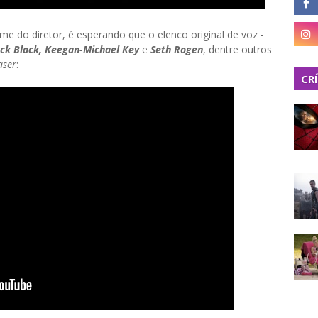
e do diretor, é esperando que o elenco original de voz -
Jack Black, Keegan-Michael Key
e
Seth Rogen
, dentre outros
aser
:
CR