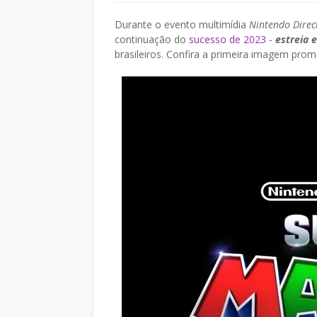
Durante o evento multimídia
Nintendo Direc
continuação do
sucesso de 2023
-
estreia 
brasileiros. Confira a primeira imagem prom