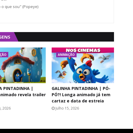
o o que sou" (Popeye)
GENS
AÇÃO
ANIMAÇÃO
A PINTADINHA |
GALINHA PINTADINHA | PÓ-
nimado revela trailer
PÓ?! Longa animado já tem
cartaz e data de estreia
8, 2026
Julho 15, 2026