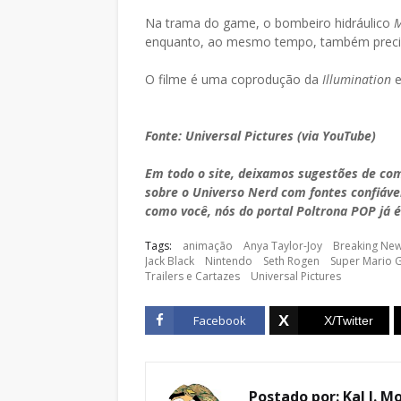
Na trama do game, o bombeiro hidráulico
M
enquanto, ao mesmo tempo, também precisa
O filme é uma coprodução da
Illumination
Fonte: Universal Pictures (via YouTube)
Em todo o site, deixamos sugestões de co
sobre o Universo Nerd com fontes confiáve
como você, nós do portal Poltrona POP já é
Tags:
animação
Anya Taylor-Joy
Breaking Ne
Jack Black
Nintendo
Seth Rogen
Super Mario G
Trailers e Cartazes
Universal Pictures
Facebook
Postado por:
Kal J. M