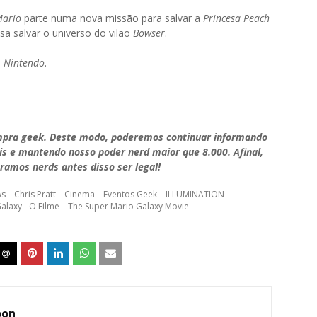
ario
parte numa nova missão para salvar a
Princesa Peach
 salvar o universo do vilão
Bowser
.
e
Nintendo
.
mpra geek. Deste modo, poderemos continuar informando
is e mantendo nosso poder nerd maior que 8.000. Afinal,
ramos nerds antes disso ser legal!
ws
Chris Pratt
Cinema
Eventos Geek
ILLUMINATION
alaxy - O Filme
The Super Mario Galaxy Movie
oon