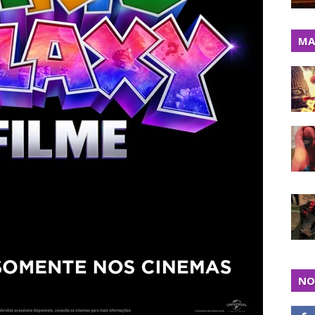
MA
NO