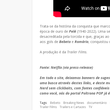
Trata-se da história da conquista que marcou
época de ouro de
Pelé
(1940-2022). Uma s
desacreditada pela torcida e que, graças ao
aos gols de
Bebeto
e
Romário
, conquistou
A produção é da
Trailer Films
.
Fonte: Netflix (via press-release)
Em todo o site, deixamos banners de suge
uma busca através destes links, e deste 
Nerd sem clickbaits, com fontes confiáveis
como você, nós do portal Poltrona POP já é
Tags:
Bebeto
Breaking News
documentário
Trailer Films
Trailers e Cartazes
TV