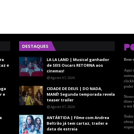
DESTAQUES
ra
LA LA LAND | Musical ganhador
Bem-
taz e
de SEIS Oscars RETORNA aos
Aqui n
cinemas!
outros
Agosto 07, 2026
clickb
poder 
nga
CIDADE DE DEUS | DO NADA,
r e
MANÉ! Segunda temporada revela
Nosso 
teaser trailer
disso 
o seu 
Agosto 07, 2026
Todas 
a
ANTÁRTIDA | Filme com Andrea
obras
Beltrão já tem cartaz, trailer e
respec
data de estreia