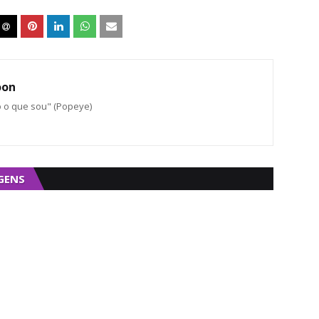
oon
o o que sou" (Popeye)
GENS