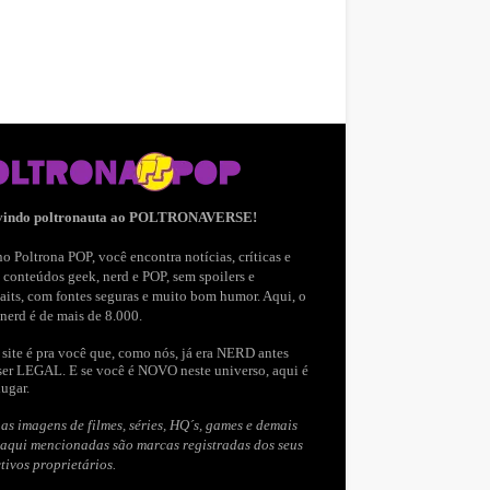
vindo poltronauta ao POLTRONAVERSE!
o Poltrona POP, você encontra notícias, críticas e
 conteúdos geek, nerd e POP, sem spoilers e
aits, com fontes seguras e muito bom humor. Aqui, o
nerd é de mais de 8.000.
site é pra você que, como nós, já era NERD antes
ser LEGAL. E se você é NOVO neste universo, aqui é
lugar.
as imagens de filmes, séries, HQ´s, games e demais
 aqui mencionadas são marcas registradas dos seus
tivos proprietários.