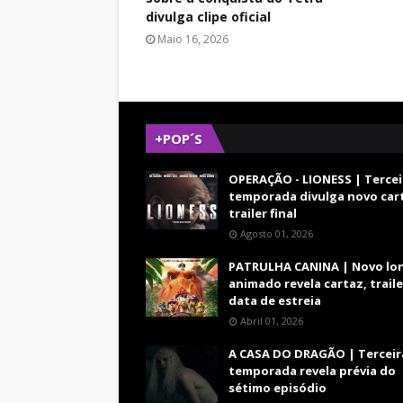
divulga clipe oficial
Maio 16, 2026
+POP´S
OPERAÇÃO - LIONESS | Tercei
temporada divulga novo car
trailer final
Agosto 01, 2026
PATRULHA CANINA | Novo lo
animado revela cartaz, traile
data de estreia
Abril 01, 2026
A CASA DO DRAGÃO | Terceir
temporada revela prévia do
sétimo episódio