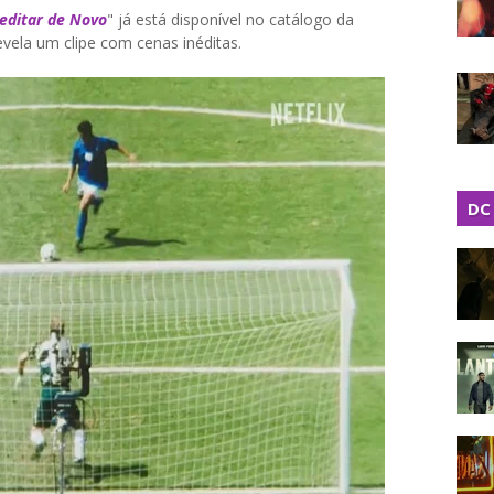
reditar de Novo
" já está disponível no catálogo da
evela um clipe com cenas inéditas.
DC