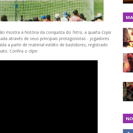
MA
ção mostra a história da conquista do
Tetra
, a quarta
Copa
ada através de seus principais protagonistas - jogadores
uída a partir de material inédito de bastidores, registrado
to. Confira o clipe:
NO