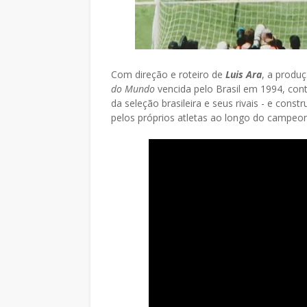
Com direção e roteiro de
Luis Ara
, a produ
do Mundo
vencida pelo Brasil em 1994, cont
da seleção brasileira e seus rivais - e constr
pelos próprios atletas ao longo do campeona