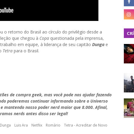
 o retorno do Brasil ao círculo do privilégio desde a
CR
eleção que chegou à
Copa
questionada pela imprensa,
 trabalho em equipe, à liderança de seu capitão
Dunga
e
 o
Tetra
para o Brasil.
stões de compra geek, mas você pode nos ajudar fazendo
modo poderemos continuar informando sobre o Universo
 e mantendo nosso poder nerd maior que 8.000. Afinal,
ramos nerds antes disso ser legal!
Dunga
Luis Ara
Netflix
Romário
Tetra - Acreditar de Novo