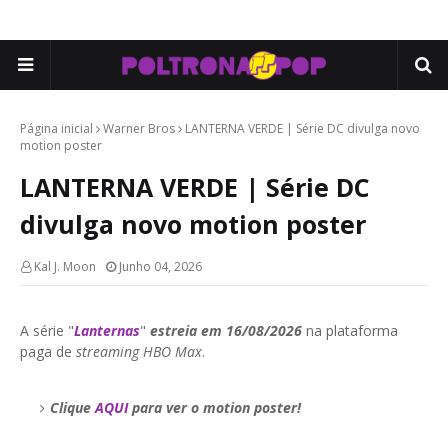
Página inicial
Warner Bros
LANTERNA VERDE | Série DC divulga novo
motion poster
LANTERNA VERDE | Série DC
divulga novo motion poster
Kal J. Moon
Junho 04, 2026
A série "
Lanternas
"
estreia em 16/08/2026
na plataforma
paga de
streaming HBO Max
.
Clique
AQUI
para ver o motion poster!