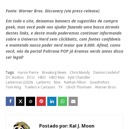
Fonte: Warner Bros. Discovery (via press-release)
Em todo o site, deixamos banners de sugestões de compra
geek, mas você pode nos ajudar fazendo uma busca através
destes links, e deste modo poderemos continuar informando
sobre o Universo Nerd sem clickbaits, com fontes confiáveis
e mantendo nosso poder nerd maior que 8.000. Afinal, como
você, nós do portal Poltrona POP já éramos nerds antes disso
ser legal!
Tags:
Aaron Pierre
Breaking News
Chris Mundy
Damon Lindelof
DC Studios
DCU
HBO
HBO Max
Kyle Chandler
Lanternas (2026)
Lanterns
Max
Nathan Fillion
Quadrinhos
Tom King
Trailers e Cartazes
TV
Ulrich Thomsen
Warner Bros
Postado por:
Kal J. Moon