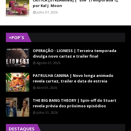
CRÍTICA [STREAMING] | "Elle" (Temporada 1),
por Kal J. Moon
Julho 07, 2026
+POP´S
OPERAÇÃO - LIONESS | Terceira temporada
divulga novo cartaz e trailer final
Agosto 01, 2026
PATRULHA CANINA | Novo longa animado
revela cartaz, trailer e data de estreia
Abril 01, 2026
THE BIG BANG THEORY | Spin-off do Stuart
revela prévia dos próximos episódios
Julho 31, 2026
DESTAQUES