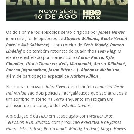
Os dois primeiros episódios serão dirigidos por
James Hawes
(com direção de episódios de
Stephen Williams, Geeta Vasant
Patel
e
Alik Sakharov
) - com roteiro de
Chris Mundy, Damon
Lindelof
e do também roteirista de quadrinhos
Tom King
. O
elenco é estrelado por nomes como
Aaron Pierre, Kyle
Chandler, Ulrich Thomsen, Kelly Macdonald, Garret Dillahunt,
Poorna Jagannathan, Jason Ritter
e
J. Alphonse Nicholson
,
além de participação especial de
Nathan Fillion
.
Na trama, o novato
John Stewart
e o lendário
Lanterna Verde
Hal Jordan
são dois policiais intergalácticos que são atraídos a
um sombrio mistério na
Terra
enquanto investigam um
assassinato no coração dos
Estados Unidos
.
A produção é da
HBO
em associação com
Warner Bros.
Television
e
DC Studios
, com produção executiva é de
James
Gunn, Peter Safran, Ron Schmidt, Mundy, Lindelof, King
e
Hawes
.