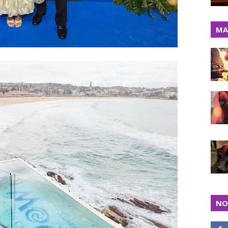
MA
NO