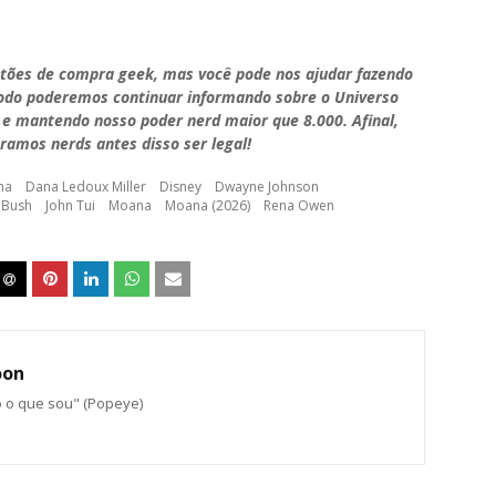
stões de compra geek, mas você pode nos ajudar fazendo
modo poderemos continuar informando sobre o Universo
 e mantendo nosso poder nerd maior que 8.000. Afinal,
ramos nerds antes disso ser legal!
ma
Dana Ledoux Miller
Disney
Dwayne Johnson
 Bush
John Tui
Moana
Moana (2026)
Rena Owen
oon
o o que sou" (Popeye)