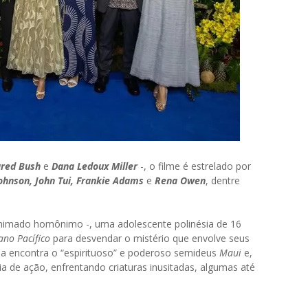
ared Bush
e
Dana Ledoux Miller
-, o filme é estrelado por
ohnson, John Tui, Frankie Adams
e
Rena Owen
, dentre
animado homônimo -, uma adolescente polinésia de 16
ano Pacífico
para desvendar o mistério que envolve seus
ela encontra o “espirituoso” e poderoso semideus
Maui
e,
 de ação, enfrentando criaturas inusitadas, algumas até