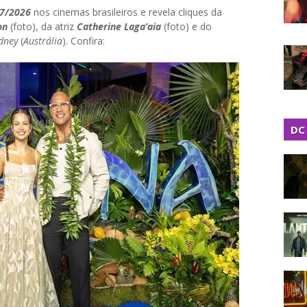
07/2026
nos cinemas brasileiros e revela cliques da
on
(foto), da atriz
Catherine Laga’aia
(foto) e do
dney
(
Austrália
). Confira:
DC