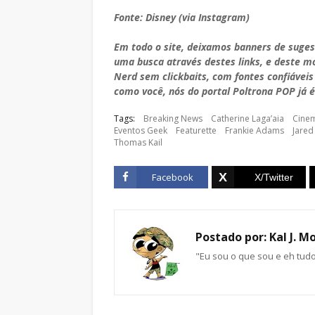
Fonte: Disney (via Instagram)
Em todo o site, deixamos banners de suge
uma busca através destes links, e deste 
Nerd sem clickbaits, com fontes confiáveis
como você, nós do portal Poltrona POP já é
Tags:
Breaking News
Catherine Laga’aia
Cine
Eventos Geek
Featurette
Frankie Adams
Jared
Thomas Kail
Facebook
Postado por:
Kal J. M
"Eu sou o que sou e eh tud