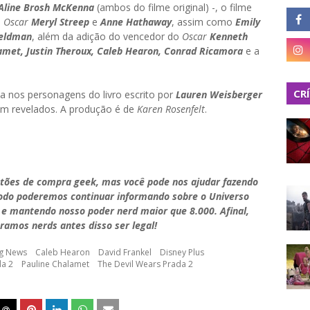
Aline Brosh McKenna
(ambos do filme original) -, o filme
o
Oscar
Meryl Streep
e
Anne Hathaway
, assim como
Emily
Feldman
, além da adição do vencedor do
Oscar
Kenneth
lamet, Justin Theroux, Caleb Hearon, Conrad Ricamora
e a
CR
a nos personagens do livro escrito por
Lauren Weisberger
ram revelados. A produção é de
Karen Rosenfelt
.
stões de compra geek, mas você pode nos ajudar fazendo
modo poderemos continuar informando sobre o Universo
 e mantendo nosso poder nerd maior que 8.000. Afinal,
ramos nerds antes disso ser legal!
ng News
Caleb Hearon
David Frankel
Disney Plus
da 2
Pauline Chalamet
The Devil Wears Prada 2