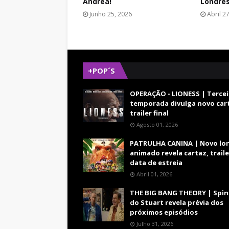
Andrea!
Londres
Junho 25, 2026
Abril 2
+POP´S
OPERAÇÃO - LIONESS | Tercei
temporada divulga novo car
trailer final
Agosto 01, 2026
PATRULHA CANINA | Novo lo
animado revela cartaz, traile
data de estreia
Abril 01, 2026
THE BIG BANG THEORY | Spin
do Stuart revela prévia dos
próximos episódios
Julho 31, 2026