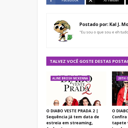
Facebook
Postado por:
Kal J. M
"Eu sou o que sou e eh tud
TALVEZ VOCÊ GOSTE DESTAS POSTA
ALINE BROSH MCKENNA
20TH 
O DIABO VESTE PRADA 2 |
O DIABO
Sequência já tem data de
Confira
estreia em streaming,
tapete