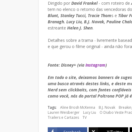
Dirigido por
David Frankel
- com roteiro de
tem no elenco o retorno das vencedoras d
Blunt, Stanley Tucci, Tracie Thom
s e
Tibor 
Branagh. Lucy Liu, B.J. Novak, Pauline Cha
estreante
Helen J. Shen
.
Detalhes sobre a trama - livremente basead
e que gerou o filme original - ainda não fo
Fonte: Disney+ (via
Instagram
)
Em todo o site, deixamos banners de suge
uma busca através destes links, e deste 
Nerd sem clickbaits, com fontes confiáveis
como você, nós do portal Poltrona POP já é
Tags:
Aline Brosh McKenna
B.J. Novak
Breaki
Lauren Weisberger
Lucy Liu
O Diabo Veste Pra
Trailers e Cartazes
TV