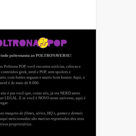
vindo poltronauta ao POLTRONAVERSE!
o Poltrona POP, você encontra notícias, críticas e
 conteúdos geek, nerd e POP, sem spoilers e
aits, com fontes seguras e muito bom humor. Aqui, o
nerd é de mais de 8.000.
site é pra você que, como nós, já era NERD antes
ser LEGAL. E se você é NOVO neste universo, aqui é
lugar.
as imagens de filmes, séries, HQ´s, games e demais
 aqui mencionadas são marcas registradas dos seus
tivos proprietários.