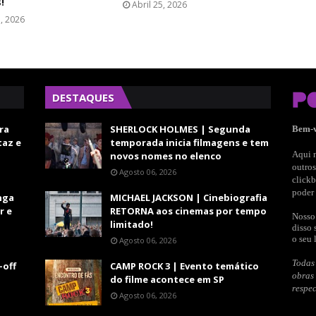
!
Abril 25, 2026
7, 2026
DESTAQUES
ra
SHERLOCK HOLMES | Segunda
Bem-
taz e
temporada inicia filmagens e tem
Aqui n
novos nomes no elenco
outros
Agosto 06, 2026
clickb
poder 
nga
MICHAEL JACKSON | Cinebiografia
r e
RETORNA aos cinemas por tempo
Nosso 
limitado!
disso 
o seu 
Agosto 06, 2026
Todas 
-off
CAMP ROCK 3 | Evento temático
obras
do filme acontece em SP
respec
Agosto 06, 2026